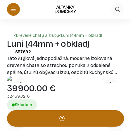
<
Drevené chaty a zruby
<
Luni (44mm + obklad)
Luni (44mm + obklad)
S37692
Táto štýlová jednopodlažná, moderne izolovaná
drevená chata so strechou ponúka 2 oddelené
spálne, útulnú obývaciu izbu, osobitú kuchynskú
zónu a modernú kúpeľňu. Dizajn zahŕňa široké
39900.00
€
vstupné dvere, okná po celej výške pre dostatok
prirodzeného svetla a zastrešenú terasu, ktorú je
32439.02
€
možné objednať samostatne – ideálne pre vonkajšie
Skladom
stolovanie alebo tichú relaxáciu v prírode.