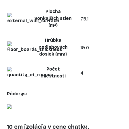
Plocha
vonkajších stien
75.1
(m²)
Hrúbka
podlahových
19.0
dosiek (mm)
Počet
4
miestností
Pôdorys:
10 cm izolácia v cene chatky.