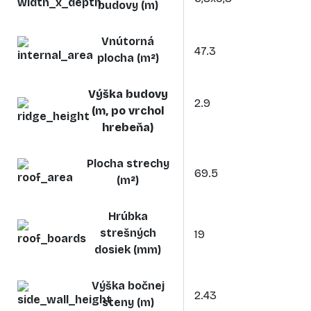
budovy (m)
Vnútorná
47.3
plocha (m²)
Výška budovy
2.9
(m, po vrchol
hrebeňa)
Plocha strechy
69.5
(m²)
Hrúbka
strešných
19
dosiek (mm)
Výška bočnej
2.43
steny (m)