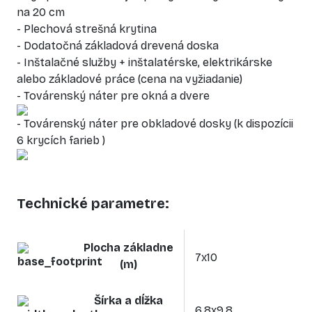
na 20 cm
- Plechová strešná krytina
- Dodatočná základová drevená doska
- Inštalačné služby + inštalatérske, elektrikárske
alebo základové práce (cena na vyžiadanie)
- Továrenský náter pre okná a dvere
- Továrenský náter pre obkladové dosky (k dispozícii
6 krycích farieb )
Technické parametre:
Plocha základne
7x10
(m)
Šírka a dĺžka
6,8x9,8