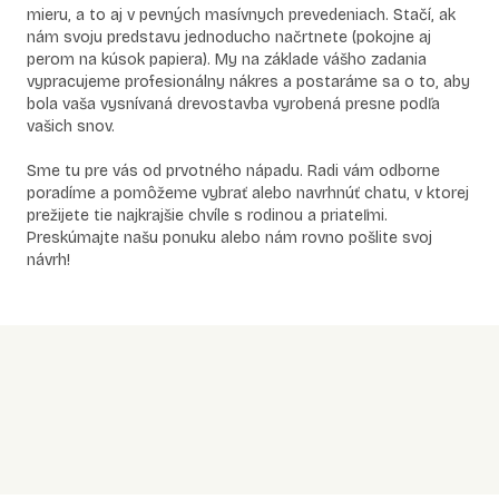
mieru, a to aj v pevných masívnych prevedeniach. Stačí, ak
nám svoju predstavu jednoducho načrtnete (pokojne aj
perom na kúsok papiera). My na základe vášho zadania
vypracujeme profesionálny nákres a postaráme sa o to, aby
bola vaša vysnívaná drevostavba vyrobená presne podľa
vašich snov.
Sme tu pre vás od prvotného nápadu. Radi vám odborne
poradíme a pomôžeme vybrať alebo navrhnúť chatu, v ktorej
prežijete tie najkrajšie chvíle s rodinou a priateľmi.
Preskúmajte našu ponuku alebo nám rovno pošlite svoj
návrh!