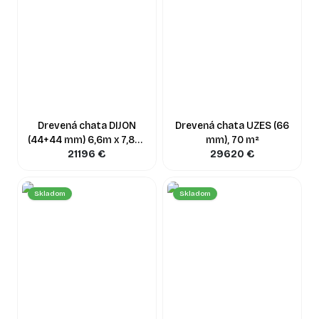
Drevená chata DIJON
Drevená chata UZES (66
(44+44 mm) 6,6m x 7,8m,
mm), 70 m²
21196
44 m²
€
29620
€
Skladom
Skladom