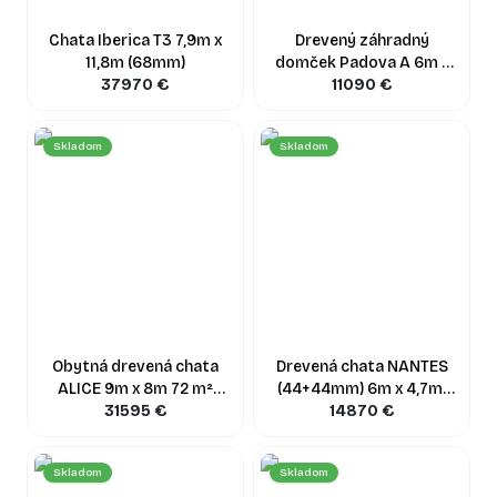
Chata Iberica T3 7,9m x
Drevený záhradný
11,8m (68mm)
domček Padova A 6m x
37970
€
4,5m + terasa (44 mm)
11090
€
Skladom
Skladom
Obytná drevená chata
Drevená chata NANTES
ALICE 9m x 8m 72 m²
(44+44mm) 6m x 4,7m,
(44+44mm)
31595
€
24 m² + 3,5 m²
14870
€
Skladom
Skladom