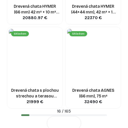
Drevená chata HYMER
Drevená chata HYMER
(66 mm) 42 m² + 10 m²
(44+44 mm), 42 m² + 10
20880.97
terasa
€
m² terasa
22370
€
Skladom
Skladom
Drevená chata s plochou
Drevená chata AGNES
strechou a terasou
(66 mm), 75 m²
HYMER (44+44 mm) 42
21999
€
32490
€
m² + 10 m²
16
/
165