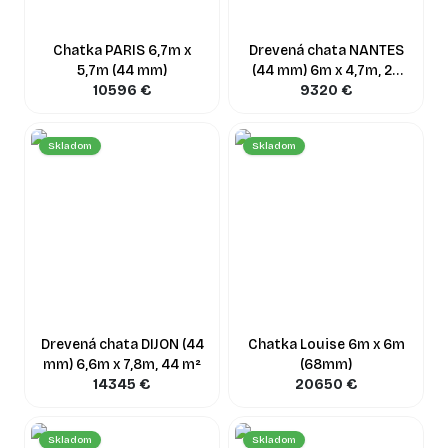
Chatka PARIS 6,7m x
Drevená chata NANTES
5,7m (44 mm)
(44 mm) 6m x 4,7m, 24
10596
€
m² + 3,5 m²
9320
€
Skladom
Skladom
Drevená chata DIJON (44
Chatka Louise 6m x 6m
mm) 6,6m x 7,8m, 44 m²
(68mm)
14345
€
20650
€
Skladom
Skladom