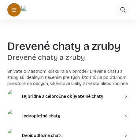
Drevené chaty a zruby
Drevené chaty a zruby
Snívate o vlastnom kúsku raja v prírode? Drevené chaty a
zruby sú ideálnym riešením pre tých, ktorí túžia po útulnom
priestore na oddych, víkendové úniky z mesta alebo rodinné
stretnutia. V našej ponuke nájdete kvalitné modely od
overených dodávateľov za bezkonkurenčné ceny. Tradičná
Hybridné a celoročne obývateľné chaty
estetika, dlhá životnosť a precízne spracovanie sú u nás
samozrejmosťou.
Jednoplažné chaty
Chata alebo zrub presne podľa vašich predstáv
Máte špecifickú požiadavku, atypický pozemok alebo presnú
víziu o vašej novej chate? Žiadny problém! Zabezpečíme pre
Dvojpodlažné chaty