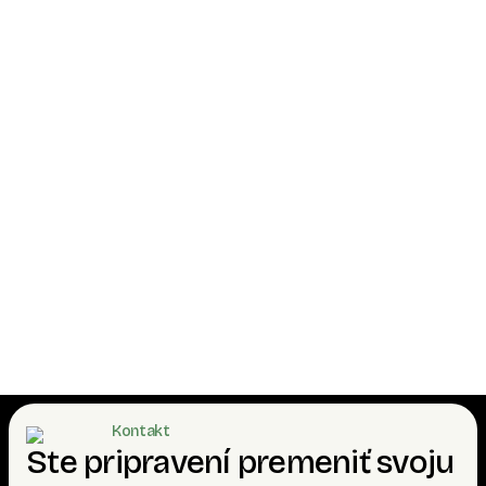
Čo všetko zahŕňa cena domčeka?
Sú domčeky celoročne obývateľné?
Je možné domček objednať aj bez montáže?
Je možné dať namiesto asfaltového šindľa
plechovú krytinu?
Aký podklad pod domček?
Kontakt
Ste pripravení premeniť svoju