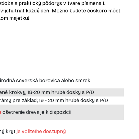
výzdoba a praktický pôdorys v tvare písmena L
te vychutnať každý deň. Možno budete čoskoro môcť
ašom majetku!
rírodná severská borovica alebo smrek
ené krokvy, 18-20 mm hrubé dosky s P/D
ámy pre základ; 19 - 20 mm hrubé dosky s P/D
é
ošetrenie dreva je k dispozícii
ný kryt
je voliteľne dostupný