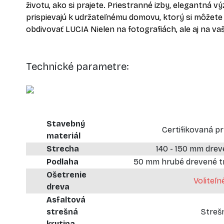
životu, ako si prajete. Priestranné izby, elegantná 
prispievajú k udržateľnému domovu, ktorý si môže
obdivovať LUCIA Nielen na fotografiách, ale aj na v
Technické parametre:
Stavebný
Certifikovaná p
materiál
Strecha
140 - 150 mm drev
Podlaha
50 mm hrubé drevené tr
Ošetrenie
Voliteľn
dreva
Asfaltová
strešná
Streš
krytina