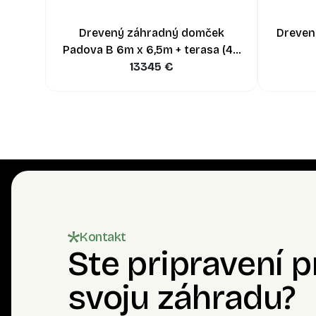
Drevený záhradný domček
Dreven
Padova B 6m x 6,5m + terasa (44
13345
mm)
€
Kontakt
Ste pripravení 
svoju záhradu?