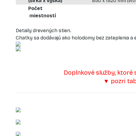
(šírka x výška)
850 x 1920 mm (vitr
Počet
miestností
Detaily drevených stien.
Chatky sa dodávajú ako holodomy bez zateplenia a e
Doplnkové služby, ktoré 
▼ pozri ta