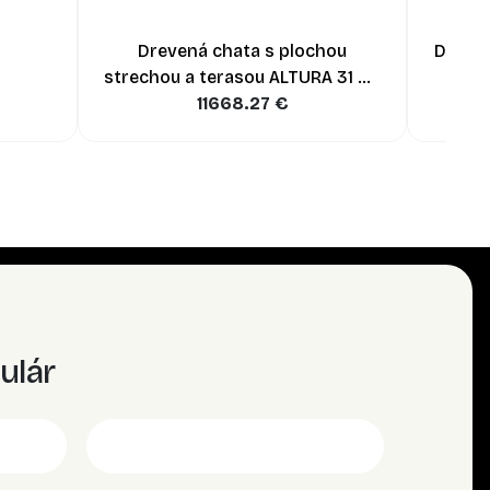
Drevená chata s plochou
Dreven
strechou a terasou ALTURA 31 m²
+ 8 m² s (44 mm)
11668.27
€
ulár