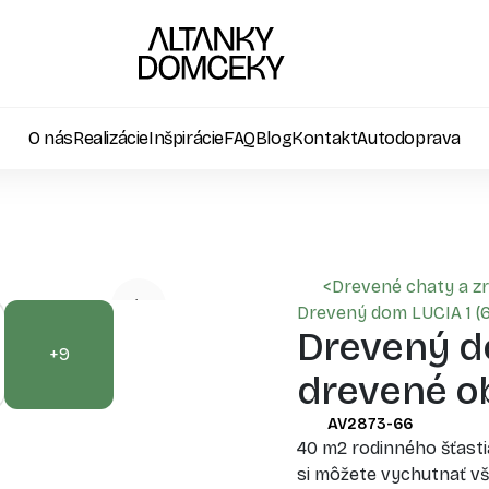
O nás
Realizácie
Inšpirácie
FAQ
Blog
Kontakt
Autodoprava
<
Drevené chaty a z
Drevený dom LUCIA 1 (
Drevený d
+9
drevené ob
AV2873-66
40 m2 rodinného šťasti
si môžete vychutnať vše