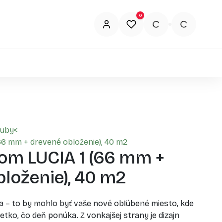
0
ruby
<
66 mm + drevené obloženie), 40 m2
om LUCIA 1 (66 mm +
loženie), 40 m2
a – to by mohlo byť vaše nové obľúbené miesto, kde
tko, čo deň ponúka. Z vonkajšej strany je dizajn