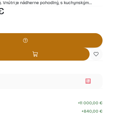
. Vnútri je nádherne pohodlný, s kuchynským
€
u izbou, priestrannou spálňou, v ktorej sa hodí
ľa viac. Pozrite sa na pôdorys - živé sny s LUCIA I
 mimoriadne vysoké pohodlie vám chatku vieme
+
11 000,00 €
+
840,00 €