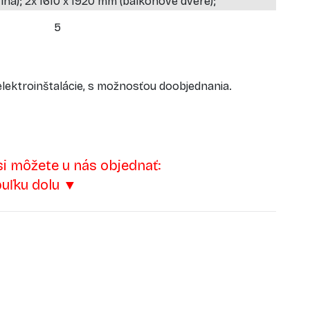
ína); 2x 1610 x 1920 mm (balkónové dvere);
5
lektroinštalácie, s možnosťou doobjednania.
si môžete u nás objednať:
buľku dolu ▼