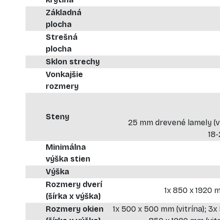
Základná
plocha
Strešná
plocha
Sklon strechy
Vonkajšie
rozmery
Steny
25 mm drevené lamely (ve
18
Minimálna
výška stien
Výška
Rozmery dverí
1x 850 x 1920 
(šírka x výška)
Rozmery okien
1x 500 x 500 mm (vitrína); 3x