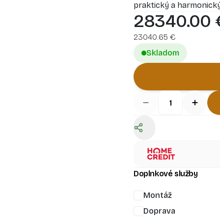
praktický a harmonický
28340.00
kútom, útulnou obývaco
manželská posteľ, a ove
23040.65
€
sú vytvorené sami!
Pre
zatepliť.
Skladom
Doplnkové služby
Montáž
Doprava