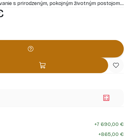
vanie s prirodzeným, pokojným životným postojom.
€
e interiér domu a umožňuje vám vychutnať si krásne
u na počasie.
+
7 690,00 €
+
865,00 €