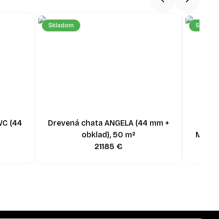
Skladom
Sklado
WC (44
Drevená chata ANGELA (44 mm +
Dre
obklad), 50 m²
MARIN
21185
€