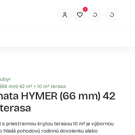
0
ruby
<
66 mm) 42 m² + 10 m² terasa
hata HYMER (66 mm) 42
 terasa
R
s priestrannou krytou terasou 10 m² je výbornou
to hľadá pohodovú rodinnú dovolenku alebo