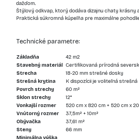
dažďom.
Štýlový odkvap, ktorý dodáva dizajnu chaty krásny 
Praktická súkromná kúpeľňa pre maximálne pohodli
Technické parametre:
Základňa
42 m2
Stavebný materiál
Certifikovaná prírodná severs
Strecha
18-20 mm strešné dosky
Strešná krytina
K dispozícii je voliteľná strešná
Povrch strechy
60 m²
Sklon strechy
12°
Vonkajší rozmer
520 cm x 820 cm + 520 cm x 2
Vnútorný rozmer
37,5m² + 10m²
Obývačka
37,61 m²
Steny
66 mm
Minimálna výška