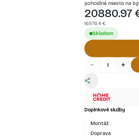
pohodlné miesto na bý
20880.97
Krásna terasa rozširuj
chvíle vonku, bez ohľad
16976.4
€
Skladom
Doplnkové služby
Montáž
Doprava