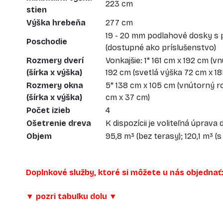
223 cm
stien
Výška hrebeňa
277 cm
19 - 20 mm podlahové dosky s 
Poschodie
(dostupné ako príslušenstvo)
Rozmery dverí
Vonkajšie: 1* 161 cm x 192 cm (
(šírka x výška)
192 cm (svetlá výška 72 cm x 18
Rozmery okna
5* 138 cm x 105 cm (vnútorný r
(šírka x výška)
cm x 37 cm)
Počet izieb
4
Ošetrenie dreva
K dispozícii je voliteľná úprava
Objem
95,8 m³ (bez terasy); 120,1 m³ (
Doplnkové služby, ktoré si môžete u nás objednať
▼
pozri tabuľku dolu
▼