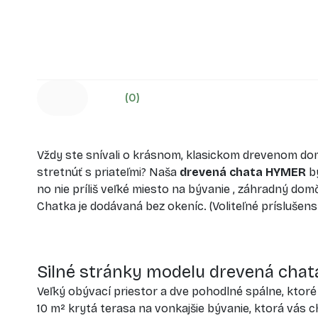
(0)
Vždy ste snívali o krásnom, klasickom drevenom do
stretnúť s priateľmi? Naša
drevená chata HYMER
by
no nie príliš veľké miesto na bývanie , záhradný dom
Chatka je dodávaná bez okeníc. (Voliteľné príslušens
Silné stránky modelu drevená cha
Veľký obývací priestor a dve pohodlné spálne, ktor
10 m² krytá terasa na vonkajšie bývanie, ktorá vás