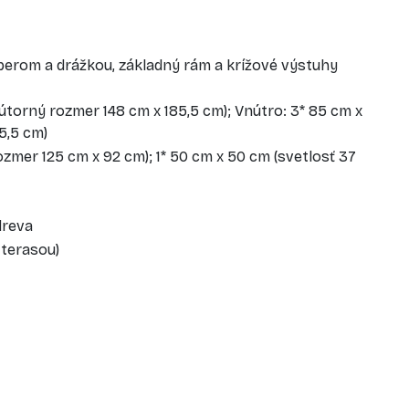
perom a drážkou, základný rám a krížové výstuhy
vnútorný rozmer 148 cm x 185,5 cm); Vnútro: 3* 85 cm x
5,5 cm)
ozmer 125 cm x 92 cm); 1* 50 cm x 50 cm (svetlosť 37
 dreva
s terasou)
: