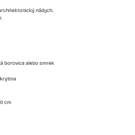
architektonický nádych.
e.
ká borovica alebo smrek
 krytina
00 cm