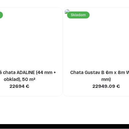
Skladom
á chata ADALINE (44 mm +
Chata Gustav B 6m x 8m 
obklad), 50 m²
mm)
22694
€
22949.09
€