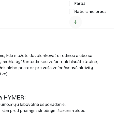
Farba
Natieranie práca
me, kde môžete dovolenkovať s rodinou alebo sa
 mohla byť fantastickou voľbou, ak hľadáte útulné,
ček alebo priestor pre vaše voľnočasové aktivity.
tvo)
ta HYMER:
é umožňujú ľubovoľné usporiadanie.
 chráni pred priamym slnečným žiarením alebo