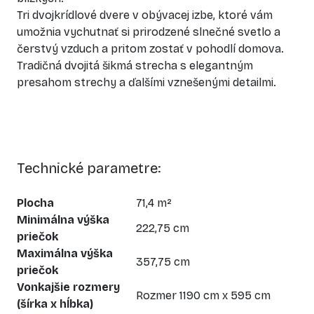
Tri dvojkrídlové dvere v obývacej izbe, ktoré vám
umožnia vychutnať si prirodzené slnečné svetlo a
čerstvý vzduch a pritom zostať v pohodlí domova.
Tradičná dvojitá šikmá strecha s elegantným
presahom strechy a ďalšími vznešenými detailmi.
Technické parametre:
Plocha
71,4 m²
Minimálna výška
222,75 cm
priečok
Maximálna výška
357,75 cm
priečok
Vonkajšie rozmery
Rozmer 1190 cm x 595 cm
(šírka x hĺbka)