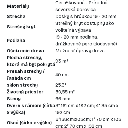
Certifikovaná - Prírodná
Materiály
severská borovica
Strecha
Dosky s hrúbkou 19 - 20 mm
Strešný kryt dostupný ako
Strešný kryt
voliteľná výbava
19 - 20 mm podlaha,
Podlaha
drážkované pero (dodávané)
Ošetrenie dreva
Možnosť úpravy dreva
Plocha strechy,
93 m²
ktorá má byť pokrytá
Presah strechy /
40 cm
fasáda cm
sklon strechy
25,3°
Životný priestor
59,55 m²
Steny
66 mm
Dvere s rámom (šírka
3* 161 cm x 192 cm; 4* 85 cm x
x výška)
192 cm
5*138cmx105cm; 1* 70 cm x 105
Okná (šírka x výška)
cm; 2* 70 cm x 192 cm