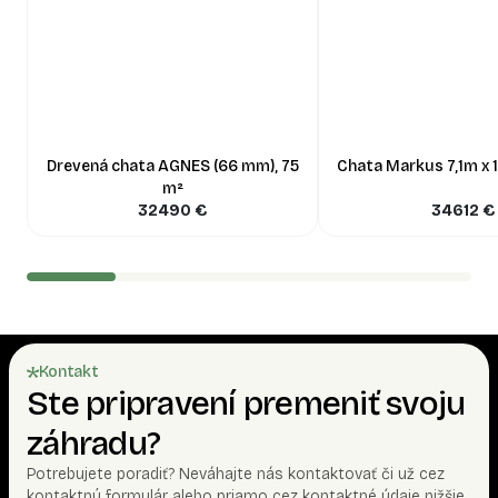
Drevená chata AGNES (66 mm), 75
Chata Markus 7,1m x 
m²
32490
€
34612
€
Kontakt
Ste pripravení premeniť svoju
záhradu?
Potrebujete poradiť? Neváhajte nás kontaktovať či už cez
kontaktný formulár alebo priamo cez kontaktné údaje nižšie.