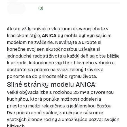
(0)
Ak ste vždy snívali o vlastnom drevenej chate v
klasickom štýle,
ANICA
by mohla byť vynikajúcim
modelom na zváženie. Neváhajte a urobte si
konečne svoj sen skutočnosťou! Užívajte si
jednoduché radosti života a každý deň sa cíťte bližšie
k prírode. Jednoducho vyjdite z hlavného vchodu a
dostaňte sa priamo na svieži zelený trávnik a
ponorte sa do prirodzeného rytmu života.
Silné stránky modelu ANICA:
Veľká obývacia izba s rozlohou 25 m² s otvorenou
kuchyňou, ktorá ponúka možnosť oddelenia
priestoru medzi relaxačnou a jedálenskou časťou.
Dve priestranné spálne, zaručujúce súkromie
všetkých členov rodiny a umožňujúce pozvať svojich
blízkych.