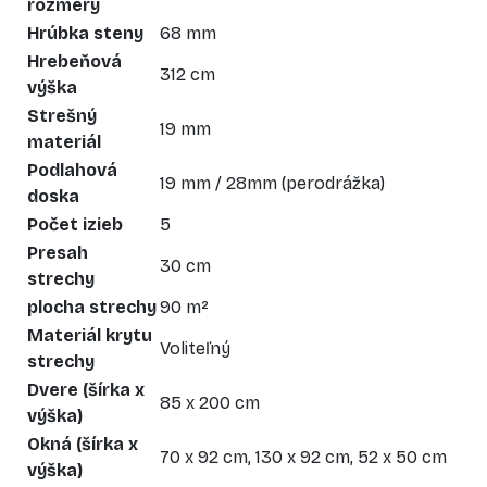
rozmery
Hrúbka steny
68 mm
Hrebeňová
312 cm
výška
Strešný
19 mm
materiál
Podlahová
19 mm / 28mm (perodrážka)
doska
Počet izieb
5
Presah
30 cm
strechy
plocha strechy
90 m²
Materiál krytu
Voliteľný
strechy
Dvere (šírka x
85 x 200 cm
výška)
Okná (šírka x
70 x 92 cm, 130 x 92 cm, 52 x 50 cm
výška)