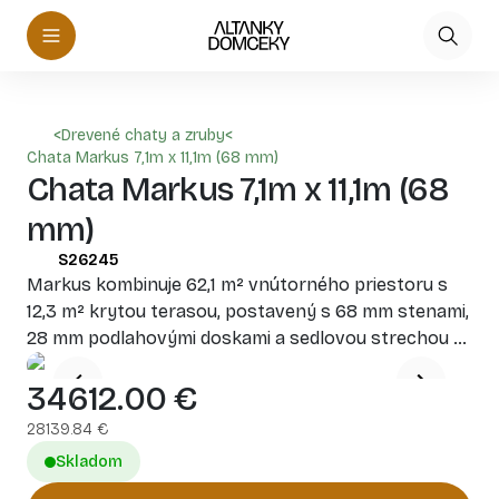
<
Drevené chaty a zruby
<
Chata Markus 7,1m x 11,1m (68 mm)
Chata Markus 7,1m x 11,1m (68
mm)
S26245
Markus kombinuje 62,1 m² vnútorného priestoru s
12,3 m² krytou terasou, postavený s 68 mm stenami,
28 mm podlahovými doskami a sedlovou strechou s
výškou 3,24 m. Dispozícia zahŕňa 2 spálne,
34612.00
€
priestrannú obývaciu časť a kúpeľňu – ideálne na
celoročné užívanie.
28139.84
€
Skladom