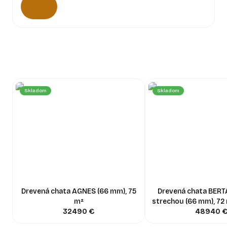
Skladom
Skladom
Drevená chata AGNES (66 mm), 75
Drevená chata BERT
m²
strechou (66 mm), 72
32490
€
+ 20 m² ga
48940