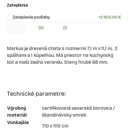
Zateplenia
Zateplenie podlahy
+
2 900,00 €
(0)
(1)
Markus je drevená chata s rozmermi 7,1 m x 11,1 m, 2
spálňami a 1 kúpeľňou. Má priestor na kuchynský
kút a malú zadnú verandu. Steny hrubé 68 mm.
Technické parametre:
Výrobný
certifikovaná severská borovica /
materiál
škandinávsky smrek
Vonkajšie
710 x 1110 cm