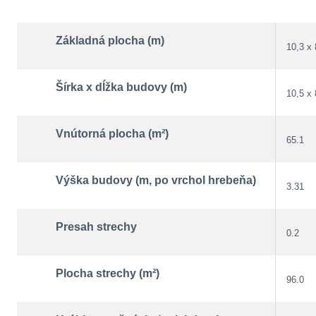
Základná plocha (m)
10,3 x 
Šírka x dĺžka budovy (m)
10,5 x 
Vnútorná plocha (m²)
65.1
Výška budovy (m, po vrchol hrebeňa)
3.31
Presah strechy
0.2
Plocha strechy (m²)
96.0