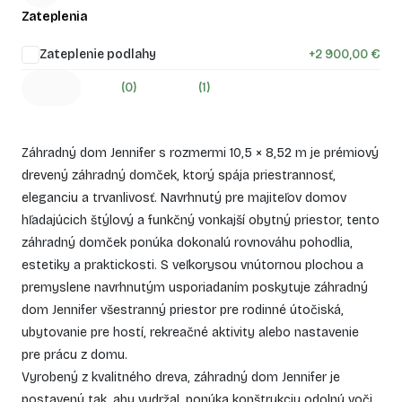
Zateplenia
Zateplenie podlahy
+
2 900,00 €
(0)
(1)
Záhradný dom Jennifer s rozmermi 10,5 × 8,52 m je prémiový
drevený záhradný domček, ktorý spája priestrannosť,
eleganciu a trvanlivosť. Navrhnutý pre majiteľov domov
hľadajúcich štýlový a funkčný vonkajší obytný priestor, tento
záhradný domček ponúka dokonalú rovnováhu pohodlia,
estetiky a praktickosti. S veľkorysou vnútornou plochou a
premyslene navrhnutým usporiadaním poskytuje záhradný
dom Jennifer všestranný priestor pre rodinné útočiská,
ubytovanie pre hostí, rekreačné aktivity alebo nastavenie
pre prácu z domu.
Vyrobený z kvalitného dreva, záhradný dom Jennifer je
postavený tak, aby vydržal, ponúka konštrukciu odolnú voči