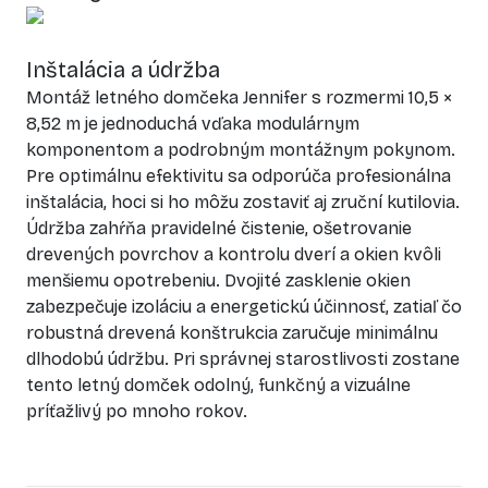
Inštalácia a údržba
Montáž letného domčeka Jennifer s rozmermi 10,5 ×
8,52 m je jednoduchá vďaka modulárnym
komponentom a podrobným montážnym pokynom.
Pre optimálnu efektivitu sa odporúča profesionálna
inštalácia, hoci si ho môžu zostaviť aj zruční kutilovia.
Údržba zahŕňa pravidelné čistenie, ošetrovanie
drevených povrchov a kontrolu dverí a okien kvôli
menšiemu opotrebeniu. Dvojité zasklenie okien
zabezpečuje izoláciu a energetickú účinnosť, zatiaľ čo
robustná drevená konštrukcia zaručuje minimálnu
dlhodobú údržbu. Pri správnej starostlivosti zostane
tento letný domček odolný, funkčný a vizuálne
príťažlivý po mnoho rokov.