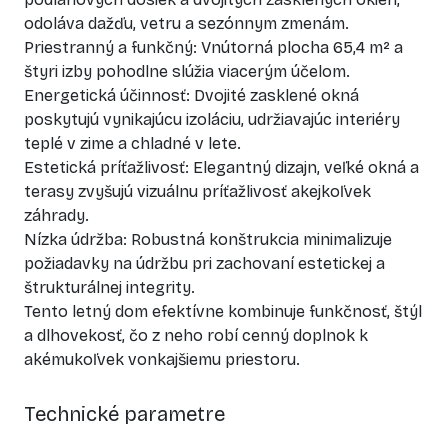
odoláva dažďu, vetru a sezónnym zmenám.
Priestranný a funkčný: Vnútorná plocha 65,4 m² a
štyri izby pohodlne slúžia viacerým účelom.
Energetická účinnosť: Dvojité zasklené okná
poskytujú vynikajúcu izoláciu, udržiavajúc interiéry
teplé v zime a chladné v lete.
Estetická príťažlivosť: Elegantný dizajn, veľké okná a
terasy zvyšujú vizuálnu príťažlivosť akejkoľvek
záhrady.
Nízka údržba: Robustná konštrukcia minimalizuje
požiadavky na údržbu pri zachovaní estetickej a
štrukturálnej integrity.
Tento letný dom efektívne kombinuje funkčnosť, štýl
a dlhovekosť, čo z neho robí cenný doplnok k
akémukoľvek vonkajšiemu priestoru.
Technické parametre