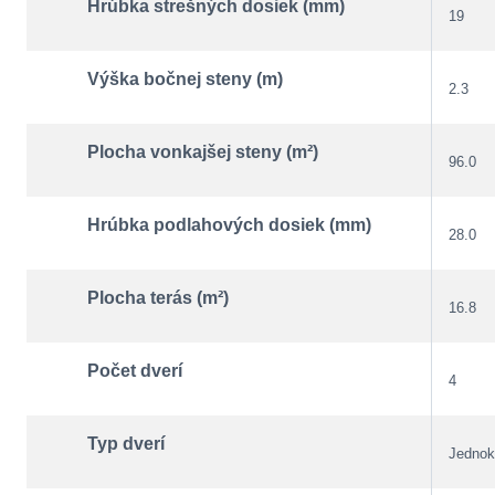
Hrúbka strešných dosiek (mm)
19
Výška bočnej steny (m)
2.3
Plocha vonkajšej steny (m²)
96.0
Hrúbka podlahových dosiek (mm)
28.0
Plocha terás (m²)
16.8
Počet dverí
4
Typ dverí
Jednok