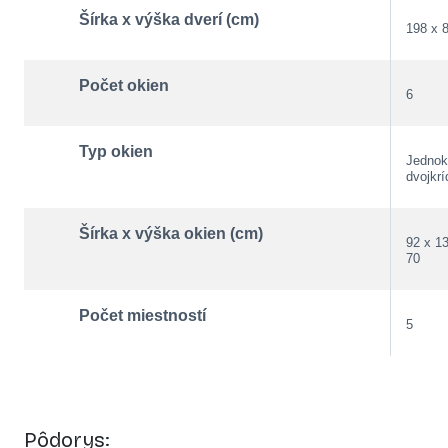
Šírka x výška dverí (cm)
198 x 
Počet okien
6
Typ okien
Jednok
dvojkrí
Šírka x výška okien (cm)
92 x 1
70
Počet miestností
5
Pôdorys: