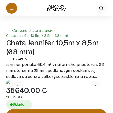
<
Drevené chaty a zruby
<
Chata Jennifer 10,5m x 8,5m (68 mm)
Chata Jennifer 10,5m x 8,5m
(68 mm)
S26205
Jennifer ponúka 65,4 m² vnútorného priestoru s 68
mm stenami a 28 mm podlahovými doskami. Jej
sedlová strecha a veľkorysé zasklenie ju robia
ideálnou pre luxusný letný dom.
35640.00
€
28975.61
€
Skladom