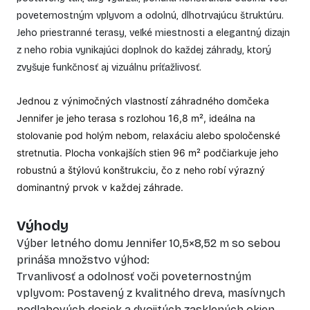
poveternostným vplyvom a odolnú, dlhotrvajúcu štruktúru.
Jeho priestranné terasy, veľké miestnosti a elegantný dizajn
z neho robia vynikajúci doplnok do každej záhrady, ktorý
zvyšuje funkčnosť aj vizuálnu príťažlivosť.
Jednou z výnimočných vlastností záhradného domčeka
Jennifer je jeho terasa s rozlohou 16,8 m², ideálna na
stolovanie pod holým nebom, relaxáciu alebo spoločenské
stretnutia. Plocha vonkajších stien 96 m² podčiarkuje jeho
robustnú a štýlovú konštrukciu, čo z neho robí výrazný
dominantný prvok v každej záhrade.
Výhody
Výber letného domu Jennifer 10,5×8,52 m so sebou
prináša množstvo výhod:
Trvanlivosť a odolnosť voči poveternostným
vplyvom: Postavený z kvalitného dreva, masívnych
podlahových dosiek a dvojitých zasklených okien,