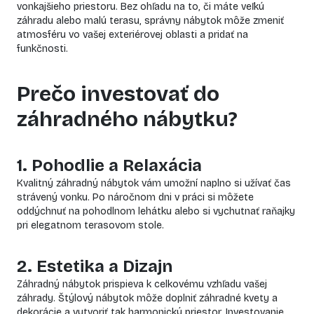
vonkajšieho priestoru. Bez ohľadu na to, či máte veľkú
záhradu alebo malú terasu, správny nábytok môže zmeniť
atmosféru vo vašej exteriérovej oblasti a pridať na
funkčnosti.
Prečo investovať do
záhradného nábytku?
1. Pohodlie a Relaxácia
Kvalitný záhradný nábytok vám umožní naplno si užívať čas
strávený vonku. Po náročnom dni v práci si môžete
oddýchnuť na pohodlnom lehátku alebo si vychutnať raňajky
pri elegatnom terasovom stole.
2. Estetika a Dizajn
Záhradný nábytok prispieva k celkovému vzhľadu vašej
záhrady. Štýlový nábytok môže doplniť záhradné kvety a
dekorácie a vytvoriť tak harmonický priestor. Investovanie