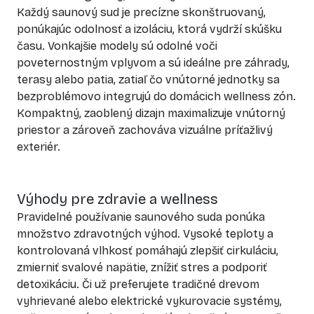
Každý saunový sud je precízne skonštruovaný,
ponúkajúc odolnosť a izoláciu, ktorá vydrží skúšku
času. Vonkajšie modely sú odolné voči
poveternostným vplyvom a sú ideálne pre záhrady,
terasy alebo patia, zatiaľ čo vnútorné jednotky sa
bezproblémovo integrujú do domácich wellness zón.
Kompaktný, zaoblený dizajn maximalizuje vnútorný
priestor a zároveň zachováva vizuálne príťažlivý
exteriér.
Výhody pre zdravie a wellness
Pravidelné používanie saunového suda ponúka
množstvo zdravotných výhod. Vysoké teploty a
kontrolovaná vlhkosť pomáhajú zlepšiť cirkuláciu,
zmierniť svalové napätie, znížiť stres a podporiť
detoxikáciu. Či už preferujete tradičné drevom
vyhrievané alebo elektrické vykurovacie systémy,