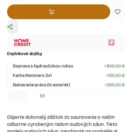
Doplnkové služby
Doprava s hydraulickou rukou
+
800,00 €
Farba Remmers 3v1
+
150,00 €
Natieranie práca (1x exteriér)
+
350,00 €
(0)
Objavte dokonalý zážitok zo saunovania s naším
odborne vyrobeným radom sudových sáun. Tieto
modely sudových sáun, navrhnuté na vonkajšie aj