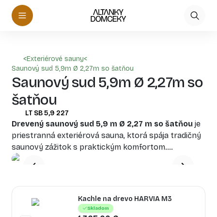
<
Exteriérové sauny
<
Saunový sud 5,9m Ø 2,27m so šatňou
Saunový sud 5,9m Ø 2,27m so
šatňou
LT SB 5,9 227
Drevený saunový sud 5,9 m Ø 2,27 m
so šatňou
je
priestranná exteriérová sauna, ktorá spája tradičný
saunový zážitok s praktickým komfortom.
Integrovaná šatňa poskytuje pohodlný priestor na
prezlečenie a odkladanie vecí, zatiaľ čo hlavná
saunová časť ponúka príjemnú relaxáciu v teple
prírodného dreva. Ideálne riešenie pre záhrady,
Kachle na drevo HARVIA M3
rekreačné objekty a wellness zóny.
Skladom