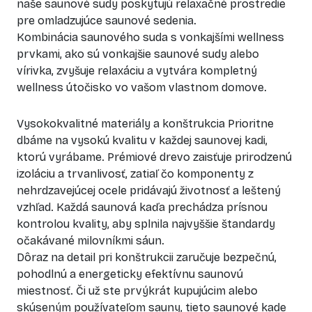
naše saunové sudy poskytujú relaxačné prostredie
pre omladzujúce saunové sedenia.
Kombinácia saunového suda s vonkajšími wellness
prvkami, ako sú vonkajšie saunové sudy alebo
vírivka, zvyšuje relaxáciu a vytvára kompletný
wellness útočisko vo vašom vlastnom domove.
Vysokokvalitné materiály a konštrukcia Prioritne
dbáme na vysokú kvalitu v každej saunovej kadi,
ktorú vyrábame. Prémiové drevo zaisťuje prirodzenú
izoláciu a trvanlivosť, zatiaľ čo komponenty z
nehrdzavejúcej ocele pridávajú životnosť a leštený
vzhľad. Každá saunová kaďa prechádza prísnou
kontrolou kvality, aby splnila najvyššie štandardy
očakávané milovníkmi sáun.
Dôraz na detail pri konštrukcii zaručuje bezpečnú,
pohodlnú a energeticky efektívnu saunovú
miestnosť. Či už ste prvýkrát kupujúcim alebo
skúseným používateľom sauny, tieto saunové kade