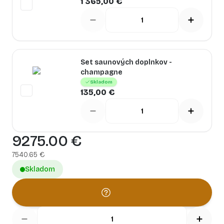
1 365,00 €
Set saunových doplnkov -
champagne
Skladom
135,00 €
9275.00
€
7540.65
€
Skladom