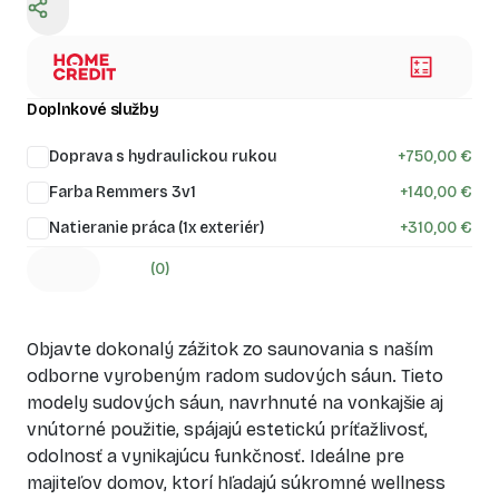
Doplnkové služby
Doprava s hydraulickou rukou
+
750,00 €
Farba Remmers 3v1
+
140,00 €
Natieranie práca (1x exteriér)
+
310,00 €
(0)
Objavte dokonalý zážitok zo saunovania s naším
odborne vyrobeným radom sudových sáun. Tieto
modely sudových sáun, navrhnuté na vonkajšie aj
vnútorné použitie, spájajú estetickú príťažlivosť,
odolnosť a vynikajúcu funkčnosť. Ideálne pre
majiteľov domov, ktorí hľadajú súkromné wellness