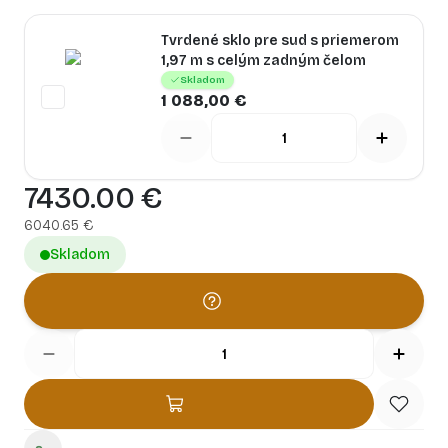
Tvrdené sklo pre sud s priemerom
1,97 m s celým zadným čelom
Skladom
1 088,00 €
7430.00
€
6040.65
€
Skladom