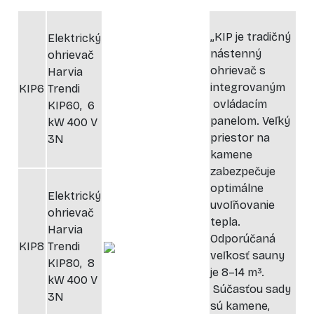
„KIP je tradičný
Elektrický
nástenný
ohrievač
ohrievač s
Harvia
integrovaným
KIP6
Trendi
ovládacím
KIP60, 6
panelom. Veľký
kW 400 V
priestor na
3N
kamene
zabezpečuje
optimálne
Elektrický
uvoľňovanie
ohrievač
tepla.
Harvia
Odporúčaná
KIP8
Trendi
veľkosť sauny
KIP80, 8
je 8–14 m³.
kW 400 V
Súčasťou sady
3N
sú kamene,