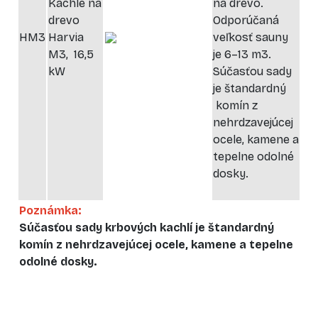
Kachle na
na drevo.
drevo
Odporúčaná
HM3
Harvia
veľkosť sauny
M3, 16,5
je 6–13 m3.
kW
Súčasťou sady
je štandardný
komín z
nehrdzavejúcej
ocele, kamene a
tepelne odolné
dosky.
Poznámka:
Súčasťou sady krbových kachlí je štandardný
komín z nehrdzavejúcej ocele, kamene a tepelne
odolné dosky.