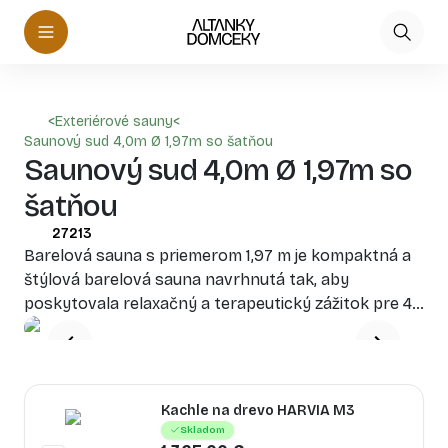
<
Exteriérové sauny
<
Saunový sud 4,0m Ø 1,97m so šatňou
Saunový sud 4,0m Ø 1,97m so
šatňou
27213
Barelová sauna s priemerom 1,97 m je kompaktná a
štýlová barelová sauna navrhnutá tak, aby
poskytovala relaxačný a terapeutický zážitok pre 4
až 6 osôb.
Kachle na drevo HARVIA M3
Skladom