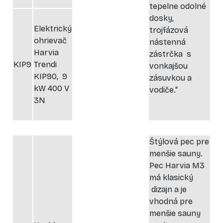
tepelne odolné
dosky,
Elektrický
trojfázová
ohrievač
nástenná
Harvia
zástrčka s
KIP9
Trendi
vonkajšou
KIP90, 9
zásuvkou a
kW 400 V
vodiče.“
3N
Štýlová pec pre
menšie sauny.
Pec Harvia M3
má klasický
dizajn a je
vhodná pre
menšie sauny