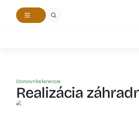
Domov
<
Referencie
Realizácia záhrad