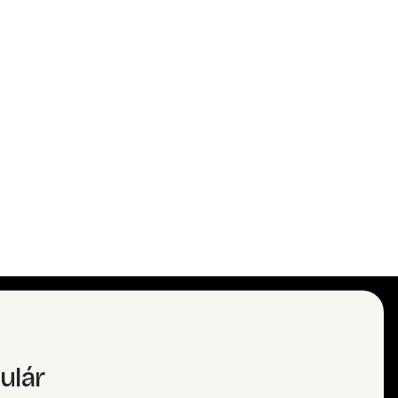
tánku
)
ulár