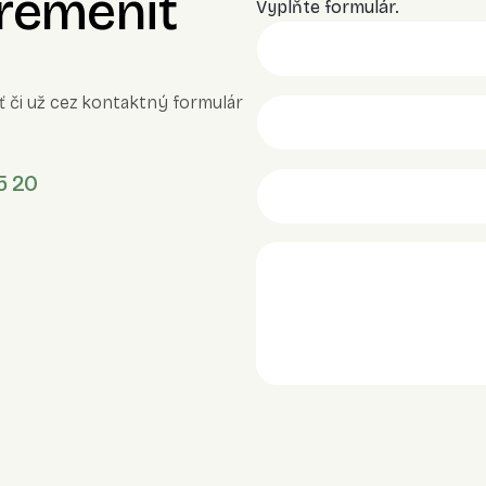
premeniť
Vyplňte formulár.
ť či už cez kontaktný formulár
5 20