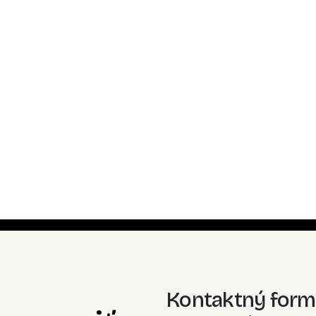
Technické parametre záhradného al
Start III.
Typ dreva:
Vysušené smrekové drevo
Rozmery:
4 m x 3 m (4-stranný altánok)
Nosné stĺpy:
9 x 9 cm
Pomocné stĺpy:
9 x 4,5 cm
Stĺpové vzpery:
9 x 9 cm
Výška: 2 m (výška stĺpov) / 3 m (výška do hrebeňa
Farba ochranného náteru:
biela
Kontaktný form