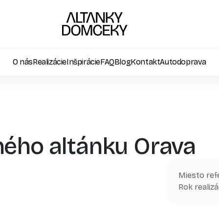
O nás
Realizácie
Inšpirácie
FAQ
Blog
Kontakt
Autodoprava
ného altánku Orava
Miesto ref
Rok realizá