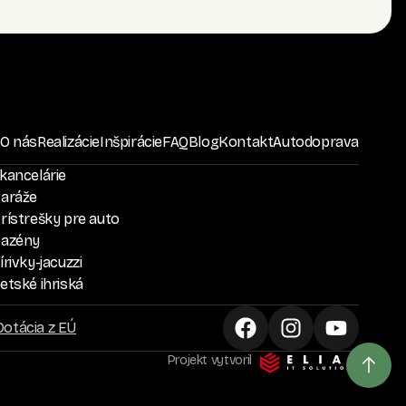
O nás
Realizácie
Inšpirácie
FAQ
Blog
Kontakt
Autodoprava
kancelárie
garáže
rístrešky pre auto
bazény
rivky-jacuzzi
etské ihriská
Dotácia z EÚ
Projekt vytvoril