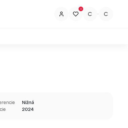
0
erencie
Nižná
cie
2024