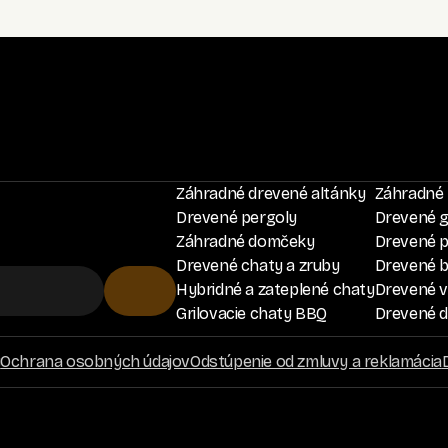
Záhradné drevené altánky
Záhradné 
Drevené pergoly
Drevené 
Záhradné domčeky
Drevené p
Drevené chaty a zruby
Drevené 
Hybridné a zateplené chaty
Drevené ví
Grilovacie chaty BBQ
Drevené d
y
Ochrana osobných údajov
Odstúpenie od zmluvy a reklamácia