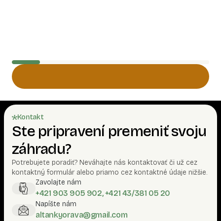
Drevené altánky
Bratislava
Nižná
Realizácia záhradného
Realizáci
altánku Start 3
altánku O
Záhradný altánok Start III. – Pevná
konštrukcia zo sušeného smrekového
dreva so strechou pokrytou
asfaltovým šindlom
Technické parametre
záhradného altánku Start
III.
Kontakt
Typ dreva:
Vysušené smrekové drevo
Ste pripravení premeniť svoju
Rozmery:
4 m x 3 m (4-stranný
altánok)
záhradu?
Nosné stĺpy:
9 x 9 cm
Pomocné stĺpy:
9 x 4,5 cm
Potrebujete poradiť? Neváhajte nás kontaktovať či už cez
Stĺpové vzpery:
9 x 9 cm
kontaktný formulár alebo priamo cez kontaktné údaje nižšie.
Výška: 2 m (výška stĺpov) / 3 m (výška
Zavolajte nám
do hrebeňa)
+421 903 905 902, +421 43/381 05 20
Farba ochranného náteru:
biela
Napíšte nám
altankyorava@gmail.com