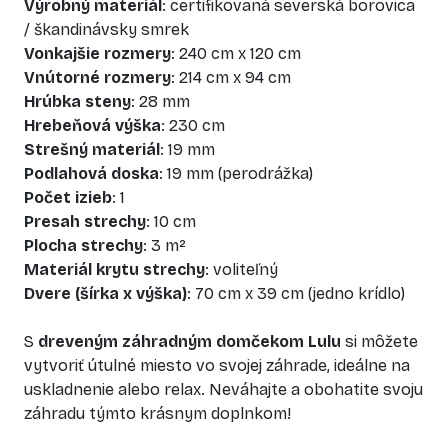
Výrobný materiál
: certifikovaná severská borovica
/ škandinávsky smrek
Vonkajšie rozmery
: 240 cm x 120 cm
Vnútorné rozmery
: 214 cm x 94 cm
Hrúbka steny
: 28 mm
Hrebeňová výška
: 230 cm
Strešný materiál
: 19 mm
Podlahová doska
: 19 mm (perodrážka)
Počet izieb
: 1
Presah strechy
: 10 cm
Plocha strechy
: 3 m²
Materiál krytu strechy
: voliteľný
Dvere (šírka x výška)
: 70 cm x 39 cm (jedno krídlo)
S
dreveným záhradným domčekom Lulu
si môžete
vytvoriť útulné miesto vo svojej záhrade, ideálne na
uskladnenie alebo relax. Neváhajte a obohatite svoju
záhradu týmto krásnym doplnkom!