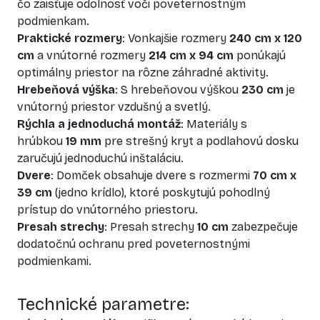
čo zaisťuje odolnosť voči poveternostným
podmienkam.
Praktické rozmery
: Vonkajšie rozmery
240 cm x 120
cm
a vnútorné rozmery
214 cm x 94 cm
ponúkajú
optimálny priestor na rôzne záhradné aktivity.
Hrebeňová výška
: S hrebeňovou výškou
230 cm
je
vnútorný priestor vzdušný a svetlý.
Rýchla a jednoduchá montáž
: Materiály s
hrúbkou
19 mm
pre strešný kryt a podlahovú dosku
zaručujú jednoduchú inštaláciu.
Dvere
: Domček obsahuje dvere s rozmermi
70 cm x
39 cm
(jedno krídlo), ktoré poskytujú pohodlný
prístup do vnútorného priestoru.
Presah strechy
: Presah strechy
10 cm
zabezpečuje
dodatočnú ochranu pred poveternostnými
podmienkami.
Technické parametre: