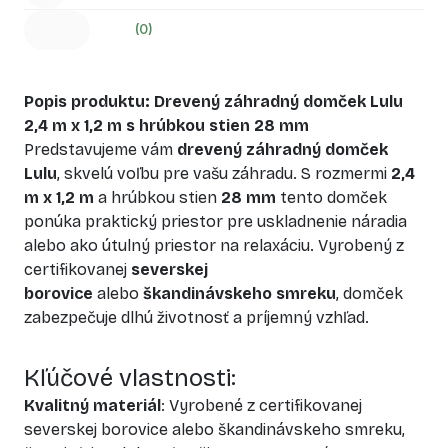
(0)
Popis produktu: Drevený záhradný domček Lulu
2,4 m x 1,2 m s hrúbkou stien 28 mm
Predstavujeme vám
drevený záhradný domček
Lulu
, skvelú voľbu pre vašu záhradu. S rozmermi
2,4
m x 1,2 m
a hrúbkou stien
28 mm
tento domček
ponúka praktický priestor pre uskladnenie náradia
alebo ako útulný priestor na relaxáciu. Vyrobený z
certifikovanej
severskej
borovice
alebo
škandinávskeho smreku
, domček
zabezpečuje dlhú životnosť a príjemný vzhľad.
Kľúčové vlastnosti:
Kvalitný materiál
: Vyrobené z certifikovanej
severskej borovice alebo škandinávskeho smreku,