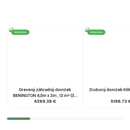
Skladom
Skladom
Drevený záhradný domček
Zrubový domček Kilk
BENINGTON 4,5m x 3m , 13 m² (34
4389.38
mm)
€
5198.72