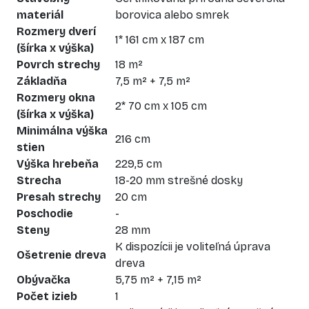
materiál
borovica alebo smrek
Rozmery dverí
1* 161 cm x 187 cm
(šírka x výška)
Povrch strechy
18 m²
Základňa
7,5 m² + 7,5 m²
Rozmery okna
2* 70 cm x 105 cm
(šírka x výška)
Minimálna výška
216 cm
stien
Výška hrebeňa
229,5 cm
Strecha
18-20 mm strešné dosky
Presah strechy
20 cm
Poschodie
-
Steny
28 mm
K dispozícii je voliteľná úprava
Ošetrenie dreva
dreva
Obývačka
5,75 m² + 7,15 m²
Počet izieb
1