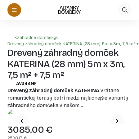
<
Záhradné domčeky
<
Drevený záhradný domček KATERINA (28 mm) 5m x 3m, 7,5 m² +
Drevený záhradný domček
KATERINA (28 mm) 5m x 3m,
7,5 m² + 7,5 m²
AV344NF
Drevený záhradný domček KATERINA
vrátane
romantickej terasy patrí medzi najlacnejšie varianty
záhradného domčeka v našom
sortimente. Kombinácia dokonalého úložného
priestoru a terasy na relaxáciu pod holým nebom
3085.00
€
ponúka v tejto cenovej hladine výnimočnú
všestrannosť. Užite si príjemné chvíle alebo krátke
2508.13
€