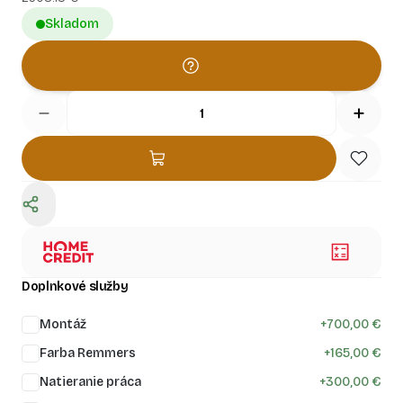
prestávky medzi záhradníckymi prácami vo vašom
Skladom
novom záhradnom domčeku!
Doplnkové služby
Montáž
+
700,00 €
Farba Remmers
+
165,00 €
Natieranie práca
+
300,00 €