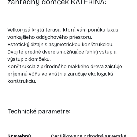
záhradný domček KATERINA:
Veľkorysá krytá terasa, ktorá vám ponúka luxus
vonkajšieho oddychového priestoru.
Estetický dizajn s asymetrickou konštrukciou.
Dvojité predné dvere umožňujúce ľahký vstup a
výstup z domčeku.
Konštrukcia z prírodného mäkkého dreva zaisťuje
príjemnú vôňu vo vnútri a zaručuje ekologickú
konštrukciu.
Technické parametre:
Stavebný
Certifikovaná prírodná severská