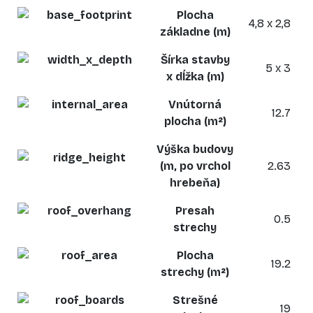
Plocha
4,8 x 2,8
základne (m)
Šírka stavby
5 x 3
x dĺžka (m)
Vnútorná
12.7
plocha (m²)
Výška budovy
(m, po vrchol
2.63
hrebeňa)
Presah
0.5
strechy
Plocha
19.2
strechy (m²)
Strešné
19