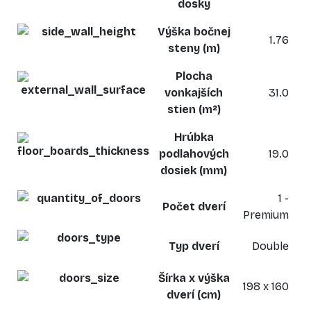
dosky
Výška bočnej
1.76
steny (m)
Plocha
vonkajších
31.0
stien (m²)
Hrúbka
podlahových
19.0
dosiek (mm)
1 -
Počet dverí
Premium
Typ dverí
Double
Šírka x výška
198 x 160
dverí (cm)