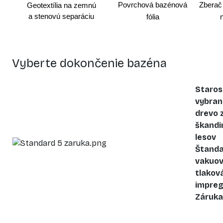
Povrchová bazénová
Zberač
Geotextília na zemnú
a stenovú separáciu
fólia
n
Vyberte dokončenie bazéna
Staros
vybran
drevo 
škandi
lesov
Štand
vakuov
tlakov
impreg
Záruka