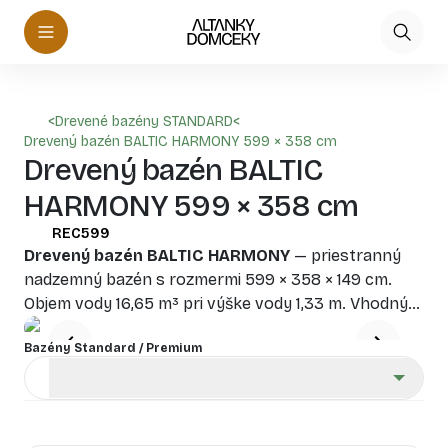
<
Drevené bazény STANDARD
<
Drevený bazén BALTIC HARMONY 599 × 358 cm
Drevený bazén BALTIC
HARMONY 599 × 358 cm
REC599
Drevený bazén BALTIC HARMONY
— priestranný
nadzemný bazén s rozmermi 599 × 358 × 149 cm.
Objem vody 16,65 m³ pri výške vody 1,33 m. Vhodný
pre rodinné kúpanie, relax a záhradné aktivity;
Bazény Standard / Premium
robustná drevená konštrukcia a prírodný dizajn.
Vyžaduje pravidelnú údržbu dreva pre dlhú životnosť.