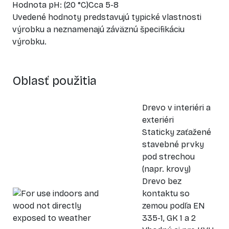
Hodnota pH: (20 °C)Cca 5-8
Uvedené hodnoty predstavujú typické vlastnosti
výrobku a neznamenajú záväznú špecifikáciu
výrobku.
Oblasť použitia
Drevo v interiéri a
exteriéri
Staticky zaťažené
stavebné prvky
pod strechou
(napr. krovy)
Drevo bez
kontaktu so
zemou podľa EN
335-1, GK 1 a 2