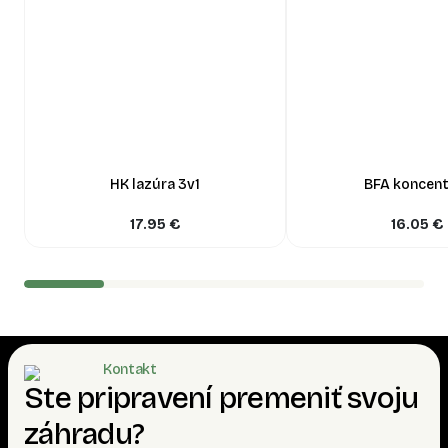
HK lazúra 3v1
BFA koncent
17.95
€
16.05
€
Kontakt
Ste pripravení premeniť svoju
záhradu?