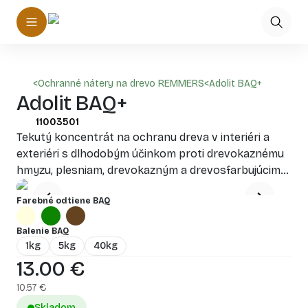
<
Ochranné nátery na drevo REMMERS
<
Adolit BAQ+
Adolit BAQ+
11003501
Tekutý koncentrát na ochranu dreva v interiéri a
exteriéri s dlhodobým účinkom proti drevokaznému
hmyzu, plesniam, drevokazným a drevosfarbujúcim
hubám
Farebné odtiene BAQ
Balenie BAQ
1kg
5kg
40kg
13.00
€
10.57
€
Skladom