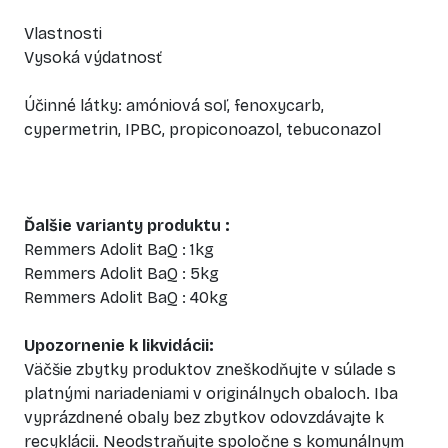
Vlastnosti
Vysoká výdatnosť
Účinné látky: amóniová soľ, fenoxycarb,
cypermetrin, IPBC, propiconoazol, tebuconazol
Ďalšie varianty produktu :
Remmers Adolit BaQ : 1kg
Remmers Adolit BaQ : 5kg
Remmers Adolit BaQ : 40kg
Upozornenie k likvidácii:
Väčšie zbytky produktov zneškodňujte v súlade s
platnými nariadeniami v originálnych obaloch. Iba
vyprázdnené obaly bez zbytkov odovzdávajte k
recyklácii. Neodstraňujte spoločne s komunálnym