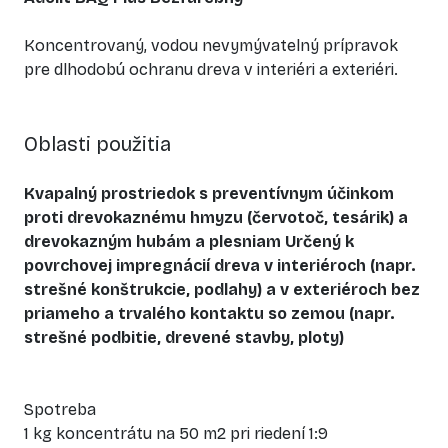
Koncentrovaný, vodou nevymývatelný prípravok
pre dlhodobú ochranu dreva v interiéri a exteriéri.
Oblasti použitia
Kvapalný prostriedok s preventívnym účinkom
proti drevokaznému hmyzu (červotoč, tesárik) a
drevokazným hubám a plesniam Určený k
povrchovej impregnácií dreva v interiéroch (napr.
strešné konštrukcie, podlahy) a v exteriéroch bez
priameho a trvalého kontaktu so zemou (napr.
strešné podbitie, drevené stavby, ploty)
Spotreba
1 kg koncentrátu na 50 m2 pri riedení 1:9