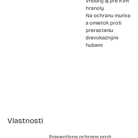
Vhodný aj pre KVH
hranoly
Na ochranu muriva
a omietok proti
prerastaniu
drevokaznými
hubami
Vlastnosti
Preventívna ochrana proti