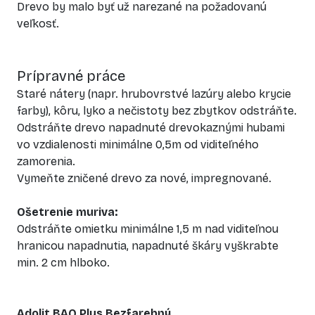
Drevo by malo byť už narezané na požadovanú
veľkosť.
Prípravné práce
Staré nátery (napr. hrubovrstvé lazúry alebo krycie
farby), kôru, lyko a nečistoty bez zbytkov odstráňte.
Odstráňte drevo napadnuté drevokaznými hubami
vo vzdialenosti minimálne 0,5m od viditeľného
zamorenia.
Vymeňte zničené drevo za nové, impregnované.
Ošetrenie muriva:
Odstráňte omietku minimálne 1,5 m nad viditeľnou
hranicou napadnutia, napadnuté škáry vyškrabte
min. 2 cm hlboko.
Adolit BAQ Plus Bezfarebný