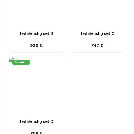
Jedálensky set B
Jedálensky set C
926
€
747
€
Skladom
Jedálensky set D
758
€