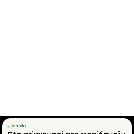
Aké sú podmienky platby?
Čo všetko zahŕňa cena domčeka?
Sú domčeky celoročne obývateľné?
Je možné domček objednať aj bez montáže?
Je možné dať namiesto asfaltového šindľa
plechovú krytinu?
Aký podklad pod domček?
Kontakt