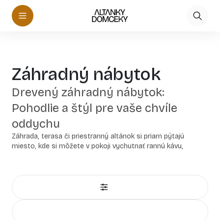
Záhradný nábytok
Drevený záhradný nábytok:
Pohodlie a štýl pre vaše chvíle
oddychu
Záhrada, terasa či priestranný altánok si priam pýtajú
miesto, kde si môžete v pokoji vychutnať rannú kávu,
víkendový obed s rodinou alebo večerné grilovanie s
priateľmi. Náš drevený záhradný nábytok prináša do
exteriéru nielen vysoký komfort pre dokonalý relax, ale aj
nezameniteľné kúzlo prírodného materiálu, ktoré sa
prirodzene zladí s každým vonkajším prostredím.
Pri výbere záhradného sedenia kladieme maximálny dôraz na