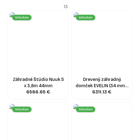
každodennú prácu a online hovory, ale aj na osobné
13
stretnutia s klientmi či pokojnú kreatívnu činnosť.
Skladom
Skladom
Máte vlastnú predstavu? Zrealizujeme ju do posledného
detailu!
Ak ste v našej ponuke nenašli rozmer či dizajn, ktorý by vám
presne vyhovoval, nie je to žiadny problém. Vašu záhradnú
kanceláriu vám radi prispôsobíme presne na mieru. Stačí, ak
si svoju vysnívanú stavbu nakreslíte hoci aj rukou na
obyčajný papier. Následne pre vás pripravíme profesionálny
nákres a zrealizujeme akúkoľvek drevostavbu presne podľa
vášho zadania – a to pokojne aj v poctivých, masívnych
Záhradné Štúdio Nuuk 5
Drevený záhradný
prevedeniach.
x 3,8m 44mm
domček EVELIN (34 mm +
6586.65
€
obklad), 4x3 m, 12 m²
6311.13
€
Premeňte svoju záhradu na miesto, kde produktivita rastie
spoločne s vami.
Skladom
Skladom