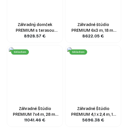
Záhradný domček
Záhradné štúdio
PREMIUM s terasou
PREMIUM 6x3 m, 18 m²
(34mm + obklad), 5x3 m,
8928.57
€
(34 mm + obklad)
8622.05
€
15 m² + 9 m²
Skladom
Skladom
Záhradné Štúdio
Záhradné Štúdio
PREMIUM 7x4 m, 28 m²
PREMIUM 4,1 x 2,4 m, 10
(34 mm + obklad)
11041.46
€
m² (34 mm + obklad)
5696.38
€