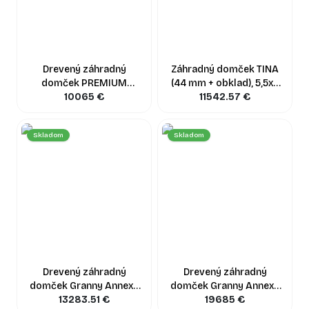
Drevený záhradný
Záhradný domček TINA
domček PREMIUM
(44 mm + obklad), 5,5x5
(34mm + obklad), 6x4 m,
10065
€
11542.57
m, 27,5 m²
€
24 m²
Skladom
Skladom
Drevený záhradný
Drevený záhradný
domček Granny Annexe
domček Granny Annexe
PREMIUM (34 mm +
13283.51
€
PREMIUM (34mm +
19685
€