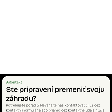
Sú domčeky celoročne obývateľné?
Je možné domček objednať aj bez montáže?
Je možné dať namiesto asfaltového šindľa
plechovú krytinu?
Aký podklad pod domček?
Kontakt
Ste pripravení premeniť svoju
záhradu?
Potrebujete poradiť? Neváhajte nás kontaktovať či už cez
kontaktný formulár alebo priamo cez kontaktné údaje nižšie.