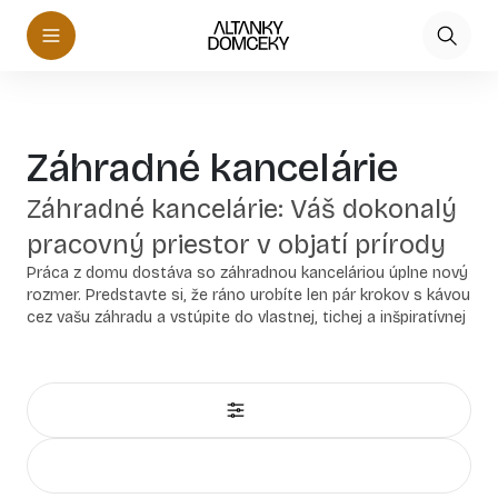
Záhradné kancelárie
Záhradné kancelárie: Váš dokonalý
pracovný priestor v objatí prírody
Práca z domu dostáva so záhradnou kanceláriou úplne nový
rozmer. Predstavte si, že ráno urobíte len pár krokov s kávou
cez vašu záhradu a vstúpite do vlastnej, tichej a inšpiratívnej
oázy. Žiadny ruch z obývačky, žiadne každodenné
dochádzanie v kolónach. Záhradné kancelárie sú ideálnym
riešením pre každého, kto hľadá dokonalý balans medzi
pracovným a súkromným životom.
Naše záhradné kancelárie spájajú moderný dizajn s
nadčasovou kvalitou a eleganciou dreva. Poskytnú vám
reprezentatívne a profesionálne prostredie nielen na