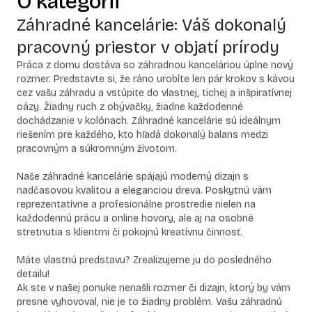
O kategórii
Záhradné kancelárie: Váš dokonalý
pracovný priestor v objatí prírody
Práca z domu dostáva so záhradnou kanceláriou úplne nový
rozmer. Predstavte si, že ráno urobíte len pár krokov s kávou
cez vašu záhradu a vstúpite do vlastnej, tichej a inšpiratívnej
oázy. Žiadny ruch z obývačky, žiadne každodenné
dochádzanie v kolónach. Záhradné kancelárie sú ideálnym
riešením pre každého, kto hľadá dokonalý balans medzi
pracovným a súkromným životom.
Naše záhradné kancelárie spájajú moderný dizajn s
nadčasovou kvalitou a eleganciou dreva. Poskytnú vám
reprezentatívne a profesionálne prostredie nielen na
každodennú prácu a online hovory, ale aj na osobné
stretnutia s klientmi či pokojnú kreatívnu činnosť.
Máte vlastnú predstavu? Zrealizujeme ju do posledného
detailu!
Ak ste v našej ponuke nenašli rozmer či dizajn, ktorý by vám
presne vyhovoval, nie je to žiadny problém. Vašu záhradnú