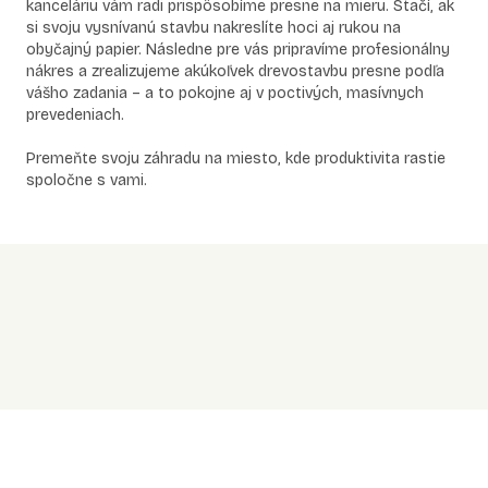
kanceláriu vám radi prispôsobíme presne na mieru. Stačí, ak
si svoju vysnívanú stavbu nakreslíte hoci aj rukou na
obyčajný papier. Následne pre vás pripravíme profesionálny
nákres a zrealizujeme akúkoľvek drevostavbu presne podľa
vášho zadania – a to pokojne aj v poctivých, masívnych
prevedeniach.
Premeňte svoju záhradu na miesto, kde produktivita rastie
spoločne s vami.