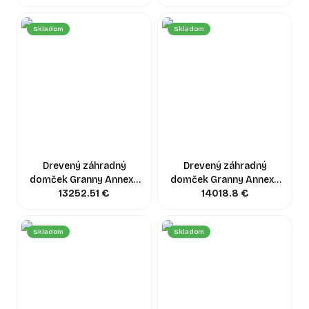
obklad), 7,5x4 m, 30 m²
obklad), 10,5 x 4,5 m, 47
m²
Skladom
Skladom
Drevený záhradný
Drevený záhradný
domček Granny Annexe
domček Granny Annexe
PREMIUM (34 mm +
13252.51
€
PREMIUM (34 mm +
14018.8
€
obklad), 6,5×4,5 m, 30 m²
obklad), 6×5 m, 30 m²
Skladom
Skladom