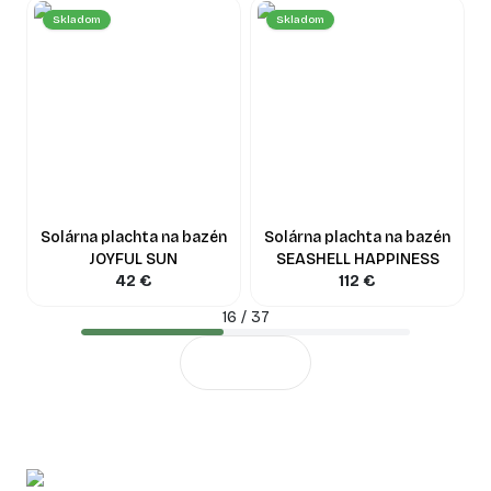
Skladom
Skladom
Solárna plachta na bazén
Solárna plachta na bazén
JOYFUL SUN
SEASHELL HAPPINESS
42
€
112
€
16
/
37