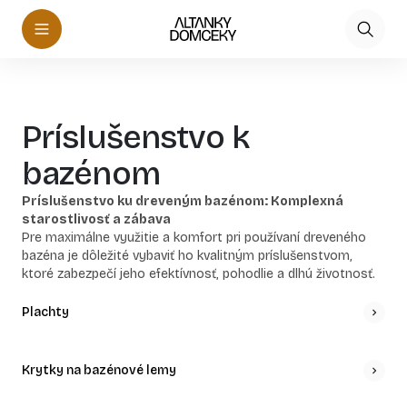
Príslušenstvo k
bazénom
Príslušenstvo ku dreveným bazénom: Komplexná
starostlivosť a zábava
Pre maximálne využitie a komfort pri používaní dreveného
bazéna je dôležité vybaviť ho kvalitným príslušenstvom,
ktoré zabezpečí jeho efektívnosť, pohodlie a dlhú životnosť.
V našej ponuke nájdete širokú škálu doplnkov, ktoré zvýšia
váš zážitok z kúpanie a zároveň zjednodušia údržbu bazéna.
Plachty
Objavte naše špičkové produkty v týchto kategóriách:
Ohrev vody
– Pre dlhšie kúpanie aj počas chladnejších
mesiacov je ideálnym riešením kvalitný systém na ohrev
Krytky na bazénové lemy
vody. V našej ponuke nájdete rôzne typy solárnych panelov,
tepelných čerpadiel a elektrických ohrevov, ktoré zabezpečia