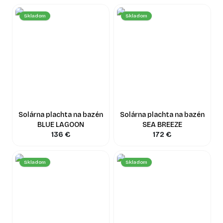
bazéna a vonkajšej teploty. Pre podrobnejšiu kalkuláciu nás
môžete kontaktovať.
Skladom
Skladom
Ako môžem zabezpečiť vodu v bazéne čistú bez chlóru?
Existujú alternatívne metódy úpravy vody bez chlóru, ako sú
napríklad systémy na báze slanej vody (salinátory) alebo UV
sterilizátory. Pre viac informácií o týchto ekologických
riešeniach nás kontaktujte.
Náš tím je vám k dispozícii pre bezplatnú konzultáciu, aby
ste si vybrali to najlepšie príslušenstvo, ktoré spĺňa vaše
očakávania a zvyšuje hodnotu vášho dreveného bazéna.
Nezabudnite, že drevené bazény od nás majú ceny už od 1
200 € a dodanie aj montáž realizujeme po celom SR.
Solárna plachta na bazén
Solárna plachta na bazén
BLUE LAGOON
SEA BREEZE
136
€
172
€
Skladom
Skladom