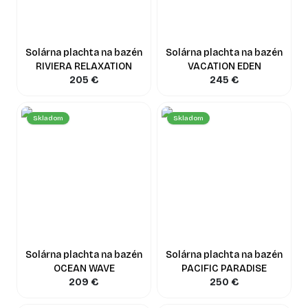
Solárna plachta na bazén
Solárna plachta na bazén
RIVIERA RELAXATION
VACATION EDEN
205
€
245
€
Skladom
Skladom
Solárna plachta na bazén
Solárna plachta na bazén
OCEAN WAVE
PACIFIC PARADISE
209
€
250
€