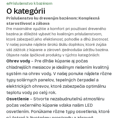
Príslušenstvo k bazénom
O kategórii
Príslušenstvo ku dreveným bazénom: Komplexná
starostlivosť a zábava
Pre maximálne využitie a komfort pri používaní dreveného
bazéna je dôležité vybaviť ho kvalitným príslušenstvom,
ktoré zabezpečí jeho efektívnosť, pohodlie a dlhú životnosť.
V našej ponuke nájdete širokú škálu doplnkov, ktoré zvýšia
váš zážitok z kúpanie a zároveň zjednodušia údržbu bazéna.
Objavte naše špičkové produkty v týchto kategóriách:
Ohrev vody
– Pre dlhšie kúpanie aj počas
chladnejších mesiacov je ideálnym riešením kvalitný
systém na ohrev vody. V našej ponuke nájdete rôzne
typy solárnych panelov, tepelných čerpadiel a
elektrických ohrevov, ktoré zabezpečia optimálnu
teplotu vody po celý rok.
Osvetlenie
– Stvorte nezabudnuteľnú atmosféru
počas večerného kúpanie vďaka našim LED
osvetlením. Ponúkame rôzne typy osvetlenia, ktoré
sú šetrné k životnému prostrediu a zároveň