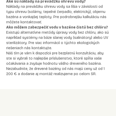
Aké sú náklady na prevádzku ohrevu vody?
Náklady na prevádzku ohrevu vody sa líšia v závislosti od
typu ohrevu (solárny, tepelné čerpadlo, elektrický), objemu
bazéna a vonkajšej teploty. Pre podrobnejšiu kalkuláciu nás
môžete kontaktovať.
Ako môžem zabezpečiť vodu v bazéne čistú bez chlóru?
Existujú alternatívne metódy úpravy vody bez chlóru, ako sú
napríklad systémy na báze slanej vody (salinátory) alebo UV
sterilizátory. Pre viac informácií o týchto ekologických
riešeniach nás kontaktujte.
Náš tím je vám k dispozícii pre bezplatnú konzultáciu, aby
ste si vybrali to najlepšie príslušenstvo, ktoré spĺňa vaše
očakávania a zvyšuje hodnotu vášho dreveného bazéna.
Nezabudnite, že drevené bazény od nás majú ceny už od 1
200 € a dodanie aj montáž realizujeme po celom SR.