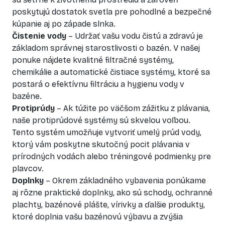
poskytujú dostatok svetla pre pohodlné a bezpečné
kúpanie aj po západe slnka.
Čistenie vody
– Udržať vašu vodu čistú a zdravú je
základom správnej starostlivosti o bazén. V našej
ponuke nájdete kvalitné filtračné systémy,
chemikálie a automatické čistiace systémy, ktoré sa
postará o efektívnu filtráciu a hygienu vody v
bazéne.
Protiprúdy
– Ak túžite po väčšom zážitku z plávania,
naše protiprúdové systémy sú skvelou voľbou.
Tento systém umožňuje vytvoriť umelý prúd vody,
ktorý vám poskytne skutočný pocit plávania v
prírodných vodách alebo tréningové podmienky pre
plavcov.
Doplnky
– Okrem základného vybavenia ponúkame
aj rôzne praktické doplnky, ako sú schody, ochranné
plachty, bazénové plášte, vírivky a ďalšie produkty,
ktoré doplnia vašu bazénovú výbavu a zvýšia