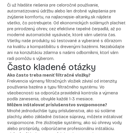
Či už hľadáte riešenia pre celoročné používanie,
automatizovanú údržbu alebo len drobné vylepšenia pre
zvýšenie komfortu, na najlacnejsie-altanky.sk nájdete
všetko, čo potrebujete. Od ekonomických solárnych plachiet
pre prirodzený ohrev, cez efektívne tepelné čerpadlá, až po
moderné automatické vysávače, ktoré vám ušetria čas.
Všetky naše produkty sú testované a vyberané s dôrazom
na kvalitu a kompatibilitu s drevenými bazénmi. Nezabúdajte
ani na konzultáciu zdarma s našimi odborníkmi, ktorí vám
radi pomôžu s výberom.
Často kladené otázky
Ako často treba meniť filtračné vložky?
Frekvencia výmeny filtračných vložiek závisí od intenzity
používania bazéna a typu filtračného systému. Vo
všeobecnosti sa odporúča pravidelná kontrola a výmena
podľa zanesenia, obvykle každé 1-3 mesiace.
Môžem inštalovať príslušenstvo svojpomocne?
Mnohé jednoduchšie typy príslušenstva, ako sú solárne
plachty alebo základné čistiace súpravy, môžete inštalovať
svojpomocne. Pre zložitejšie systémy, ako sú ohrevy vody
alebo protiprúdy, odporúčame profesionálnu inštaláciu.