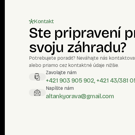
4. Ako zabezpečiť dlhú životnosť podláh ošetren
Okrem kvalitnej aplikácie náteru je dôležitá aj pravi
Kontakt
dodržiavanie odporúčaní výrobcu pre obnovu náteru
Ste pripravení 
Doprajte svojim dreveným 
Zabezpečte drevu vo vašom domove dlhotrvajúcu krás
svoju záhradu?
REMMERS. Prezrite si našu ponuku a využite konzul
zabezpečí, aby vaše drevené prvky vydržali krásne a
Potrebujete poradiť? Neváhajte nás kontaktova
skúsenosti Andreja Kováča, s.r.o. – vášho partnera 
alebo priamo cez kontaktné údaje nižšie.
Zavolajte nám
+421 903 905 902, +421 43/381 0
Napíšte nám
altankyorava@gmail.com