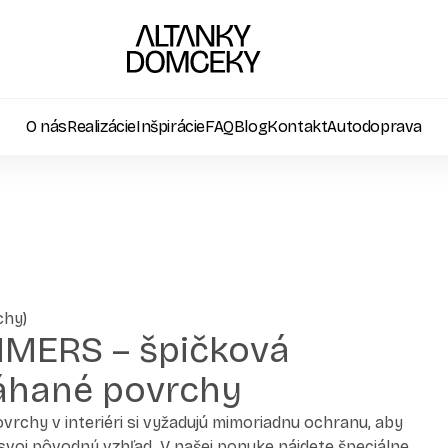
O nás
Realizácie
Inšpirácie
FAQ
Blog
Kontakt
Autodoprava
chy)
EMMERS – špičková
áhané povrchy
rchy v interiéri si vyžadujú mimoriadnu ochranu, aby
svoj pôvodný vzhľad. V našej ponuke nájdete špeciálne