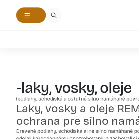
-laky, vosky, oleje
(podlahy, schodiská a ostatné silno namáhané povr
Laky, vosky a oleje R
ochrana pre silno nam
Drevené podlahy, schodiská a iné silno namáhané pov
odolali každodennému opotrebovaniu a zachovali si 