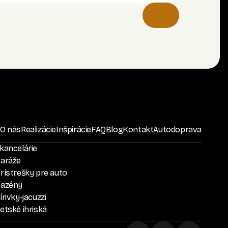
O nás
Realizácie
Inšpirácie
FAQ
Blog
Kontakt
Autodoprava
kancelárie
garáže
rístrešky pre auto
bazény
rivky-jacuzzi
etské ihriská