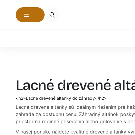
Lacné drevené alt
<h2>Lacné drevené altánky do záhrady</h2>
Lacné drevené altánky sú ideálnym riešením pre kaž
záhrade za dostupnú cenu. Záhradný altánok poskytu
priestor na rodinné posedenia alebo grilovanie s pri
V našej ponuke nájdete kvalitné drevené altánky vy