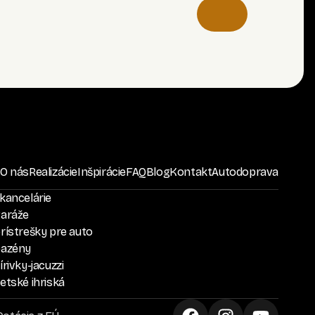
O nás
Realizácie
Inšpirácie
FAQ
Blog
Kontakt
Autodoprava
kancelárie
garáže
rístrešky pre auto
bazény
rivky-jacuzzi
etské ihriská