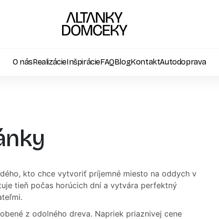
O nás
Realizácie
Inšpirácie
FAQ
Blog
Kontakt
Autodoprava
ánky
dého, kto chce vytvoriť príjemné miesto na oddych v
je tieň počas horúcich dní a vytvára perfektný
ateľmi.
robené z odolného dreva. Napriek priaznivej cene