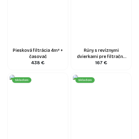
Piesková filtrácia 4m³ +
Rúry s revíznymi
časovač
dvierkami pre filtračný
438
€
systém
167
€
Skladom
Skladom