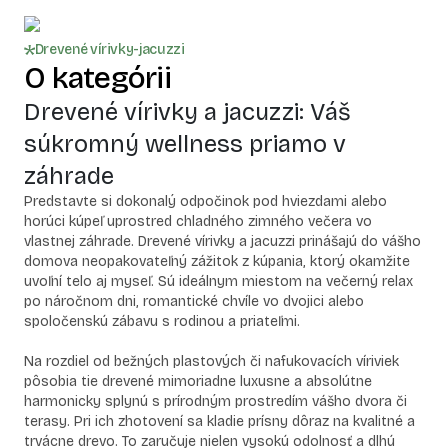
Drevené vírivky-jacuzzi
O kategórii
Drevené vírivky a jacuzzi: Váš
súkromný wellness priamo v
záhrade
Predstavte si dokonalý odpočinok pod hviezdami alebo
horúci kúpeľ uprostred chladného zimného večera vo
vlastnej záhrade. Drevené vírivky a jacuzzi prinášajú do vášho
domova neopakovateľný zážitok z kúpania, ktorý okamžite
uvoľní telo aj myseľ. Sú ideálnym miestom na večerný relax
po náročnom dni, romantické chvíle vo dvojici alebo
spoločenskú zábavu s rodinou a priateľmi.
Na rozdiel od bežných plastových či nafukovacích víriviek
pôsobia tie drevené mimoriadne luxusne a absolútne
harmonicky splynú s prírodným prostredím vášho dvora či
terasy. Pri ich zhotovení sa kladie prísny dôraz na kvalitné a
trvácne drevo. To zaručuje nielen vysokú odolnosť a dlhú