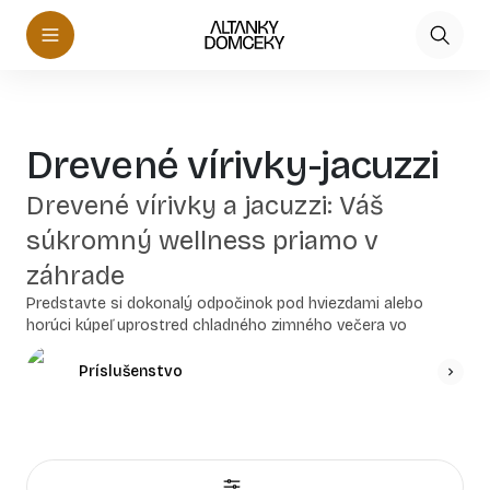
Drevené vírivky-jacuzzi
Drevené vírivky a jacuzzi: Váš
súkromný wellness priamo v
záhrade
Predstavte si dokonalý odpočinok pod hviezdami alebo
horúci kúpeľ uprostred chladného zimného večera vo
vlastnej záhrade. Drevené vírivky a jacuzzi prinášajú do vášho
domova neopakovateľný zážitok z kúpania, ktorý okamžite
Príslušenstvo
uvoľní telo aj myseľ. Sú ideálnym miestom na večerný relax
po náročnom dni, romantické chvíle vo dvojici alebo
spoločenskú zábavu s rodinou a priateľmi.
Na rozdiel od bežných plastových či nafukovacích víriviek