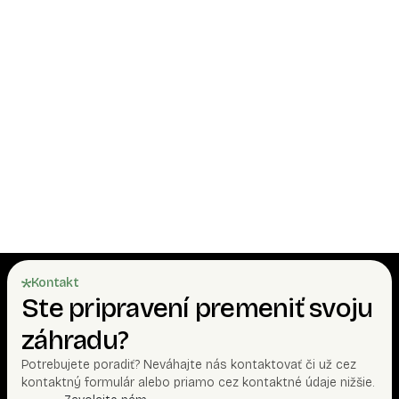
Sú domčeky celoročne obývateľné?
Je možné domček objednať aj bez montáže?
Je možné dať namiesto asfaltového šindľa
plechovú krytinu?
Aký podklad pod domček?
Kontakt
Ste pripravení premeniť svoju
záhradu?
Potrebujete poradiť? Neváhajte nás kontaktovať či už cez
kontaktný formulár alebo priamo cez kontaktné údaje nižšie.