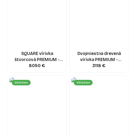
SQUARE vírivka
Dvojmiestna drevená
štvorcová PREMIUM -
vírivka PREMIUM -
vonkajšie kúrenie
8050
€
vonkajšie kúrenie
3118
€
Skladom
Skladom