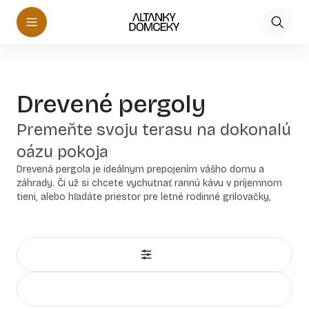
Drevené pergoly
Premeňte svoju terasu na dokonalú
oázu pokoja
Drevená pergola je ideálnym prepojením vášho domu a
záhrady. Či už si chcete vychutnať rannú kávu v príjemnom
tieni, alebo hľadáte priestor pre letné rodinné grilovačky,
naše pergoly vám poskytnú ochranu pred slnkom aj slabým
dažďom a vytvoria prostredie, ktoré si zamilujete.
Prečo si vybrať drevenú pergolu priamo od nás?
Ako slovenský výrobca si zakladáme na pevných a
kvalitných materiáloch, ktoré zaručujú dlhú životnosť a
odolnosť voči počasiu. Naše drevené pergoly nielenže
zútulnia váš vonkajší priestor, ale vďaka precíznemu