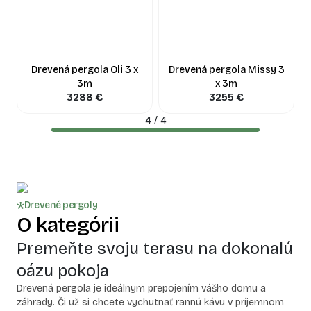
Drevená pergola Oli 3 x
Drevená pergola Missy 3
3m
x 3m
3288
€
3255
€
4
/
4
Drevené pergoly
O kategórii
Premeňte svoju terasu na dokonalú
oázu pokoja
Drevená pergola je ideálnym prepojením vášho domu a
záhrady. Či už si chcete vychutnať rannú kávu v príjemnom