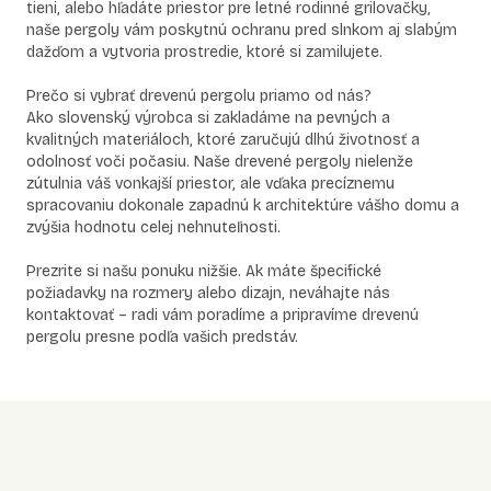
tieni, alebo hľadáte priestor pre letné rodinné grilovačky,
naše pergoly vám poskytnú ochranu pred slnkom aj slabým
dažďom a vytvoria prostredie, ktoré si zamilujete.
Prečo si vybrať drevenú pergolu priamo od nás?
Ako slovenský výrobca si zakladáme na pevných a
kvalitných materiáloch, ktoré zaručujú dlhú životnosť a
odolnosť voči počasiu. Naše drevené pergoly nielenže
zútulnia váš vonkajší priestor, ale vďaka precíznemu
spracovaniu dokonale zapadnú k architektúre vášho domu a
zvýšia hodnotu celej nehnuteľnosti.
Prezrite si našu ponuku nižšie. Ak máte špecifické
požiadavky na rozmery alebo dizajn, neváhajte nás
kontaktovať – radi vám poradíme a pripravíme drevenú
pergolu presne podľa vašich predstáv.