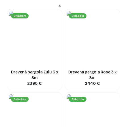
spracovaniu dokonale zapadnú k architektúre vášho domu a
4
zvýšia hodnotu celej nehnuteľnosti.
Skladom
Skladom
Prezrite si našu ponuku nižšie. Ak máte špecifické
požiadavky na rozmery alebo dizajn, neváhajte nás
kontaktovať – radi vám poradíme a pripravíme drevenú
pergolu presne podľa vašich predstáv.
Drevená pergola Zulu 3 x
Drevená pergola Rose 3 x
3m
3m
2395
€
2440
€
Skladom
Skladom