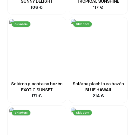
SUNNY DELIGHT
TROPICAL SUNSHINE
106
€
117
€
Skladom
Skladom
Solárna plachta na bazén
Solárna plachta na bazén
EXOTIC SUNSET
BLUE HAWAII
171
€
214
€
Skladom
Skladom