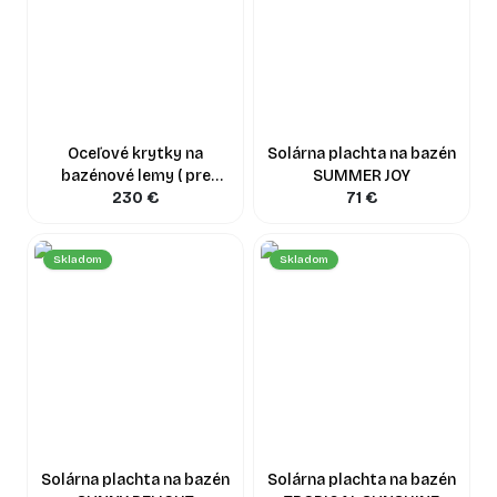
Oceľové krytky na
Solárna plachta na bazén
bazénové lemy ( pre
SUMMER JOY
Summer JOY / Sunny
230
€
71
€
DELIGHT )
Skladom
Skladom
Solárna plachta na bazén
Solárna plachta na bazén