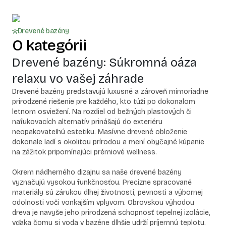
Drevené bazény
O kategórii
Drevené bazény: Súkromná oáza
relaxu vo vašej záhrade
Drevené bazény predstavujú luxusné a zároveň mimoriadne
prirodzené riešenie pre každého, kto túži po dokonalom
letnom osviežení. Na rozdiel od bežných plastových či
nafukovacích alternatív prinášajú do exteriéru
neopakovateľnú estetiku. Masívne drevené obloženie
dokonale ladí s okolitou prírodou a mení obyčajné kúpanie
na zážitok pripomínajúci prémiové wellness.
Okrem nádherného dizajnu sa naše drevené bazény
vyznačujú vysokou funkčnosťou. Precízne spracované
materiály sú zárukou dlhej životnosti, pevnosti a výbornej
odolnosti voči vonkajším vplyvom. Obrovskou výhodou
dreva je navyše jeho prirodzená schopnosť tepelnej izolácie,
vďaka čomu si voda v bazéne dlhšie udrží príjemnú teplotu.