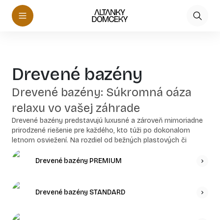
Drevené bazény
Drevené bazény: Súkromná oáza
relaxu vo vašej záhrade
Drevené bazény predstavujú luxusné a zároveň mimoriadne
prirodzené riešenie pre každého, kto túži po dokonalom
letnom osviežení. Na rozdiel od bežných plastových či
nafukovacích alternatív prinášajú do exteriéru
neopakovateľnú estetiku. Masívne drevené obloženie
Drevené bazény PREMIUM
dokonale ladí s okolitou prírodou a mení obyčajné kúpanie
na zážitok pripomínajúci prémiové wellness.
Drevené bazény STANDARD
Okrem nádherného dizajnu sa naše drevené bazény
vyznačujú vysokou funkčnosťou. Precízne spracované
materiály sú zárukou dlhej životnosti, pevnosti a výbornej