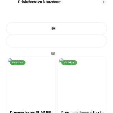
Príslušenstvo k bazénom
odolnosti voči vonkajším vplyvom. Obrovskou výhodou
dreva je navyše jeho prirodzená schopnosť tepelnej izolácie,
vďaka čomu si voda v bazéne dlhšie udrží príjemnú teplotu.
Vyberte si z ponuky rôznych rozmerov a tvarov taký, ktorý
najlepšie zapadne na váš pozemok. Doprajte si ekologické,
trvácne a dizajnovo prepracované riešenie, ktoré vytvorí
ideálny priestor na letnú zábavu s rodinou aj večerný relax s
priateľmi.
55
Skladom
Skladom
Drevený bazén SUMMER
Prémiový drevený bazén