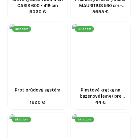
OASIS 600 × 419 cm
MAURITIUS 560 cm -
6060
€
Osemuholník
5695
€
Skladom
Skladom
Protiprúdový systém
Plastové krytky na
bazénové lemy ( pre
1690
€
Summer JOY / Sunny
44
€
DELIGHT )
Skladom
Skladom