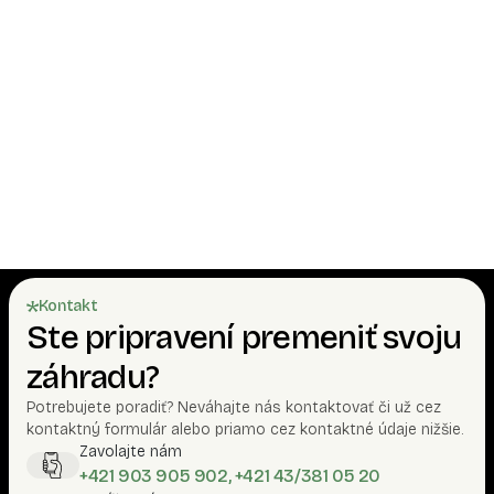
Je možné domček objednať aj bez montáže?
Je možné dať namiesto asfaltového šindľa
plechovú krytinu?
Aký podklad pod domček?
Kontakt
Ste pripravení premeniť svoju
záhradu?
Potrebujete poradiť? Neváhajte nás kontaktovať či už cez
kontaktný formulár alebo priamo cez kontaktné údaje nižšie.
Zavolajte nám
+421 903 905 902, +421 43/381 05 20