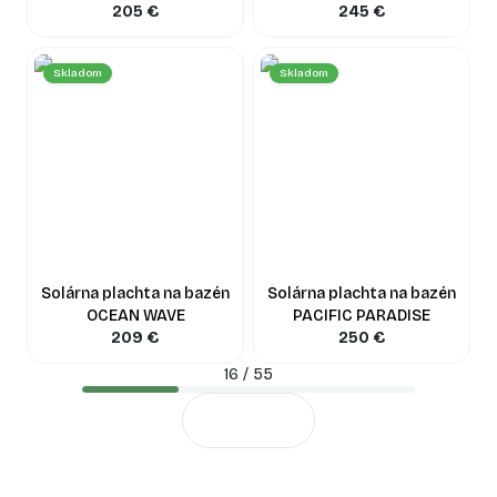
205
€
245
€
Skladom
Skladom
Solárna plachta na bazén
Solárna plachta na bazén
OCEAN WAVE
PACIFIC PARADISE
209
€
250
€
16
/
55