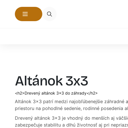
Altánok 3x3
<h2>Drevený altánok 3x3 do záhrady</h2>
Altánok 3x3 patrí medzi najobľúbenejšie záhradné 
priestoru na pohodlné sedenie, rodinné posedenia ale
Drevený altánok 3x3 je vhodný do menších aj väčší
zabezpečuje stabilitu a dlhú životnosť aj pri nepria