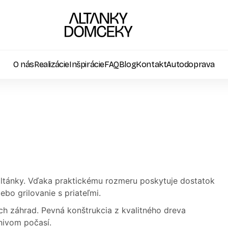
O nás
Realizácie
Inšpirácie
FAQ
Blog
Kontakt
Autodoprava
altánky. Vďaka praktickému rozmeru poskytuje dostatok
bo grilovanie s priateľmi.
ch záhrad. Pevná konštrukcia z kvalitného dreva
znivom počasí.