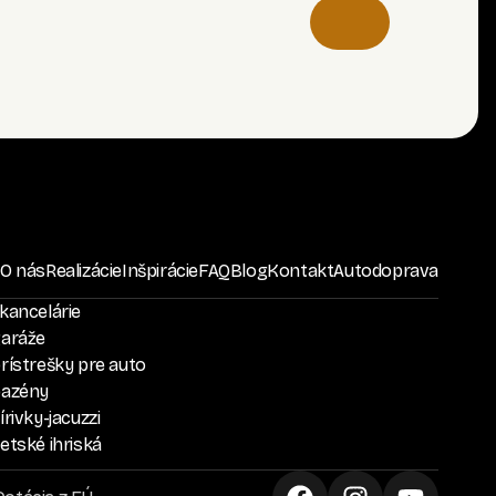
O nás
Realizácie
Inšpirácie
FAQ
Blog
Kontakt
Autodoprava
kancelárie
garáže
rístrešky pre auto
bazény
rivky-jacuzzi
etské ihriská