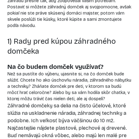
záhradu presne tak, aby zodpovedal vašim potrebám.
Postaviť si môžete záhradný domček aj svojpomocne, avšak
pokiaľ nie ste práve skúsený domáci majster, potom vám
skvele poslúži tie kúsky, ktoré kúpite a sami zmontujete
podľa návodu.
1) Rady pred kúpou záhradného
domčeka
Na čo budem domček využívať?
Než sa pustíte do výberu, ujasnite si, na čo domček bude
slúžiť. Chcete ho ako úschovňu náradia,
záhradného nábytku
a techniky? Zháňate domček pre deti, v ktorom sa budú
môcť hrať celoročne? Alebo by sa vám hodila skôr chatka, v
ktorej môžu tráviť čas nielen deti, ale aj dospelí?
Záhradné domčeky sa delia na čisto účelové, ktoré
slúžia na uskladnenie náradia, záhradnej techniky a
podobne. Ich veľkosť býva väčšinou do 10 m2.
Najčastejšie nájdete plastové, plechové aj drevené.
Buď nemávajú okná vôbec, alebo majú len malé pre