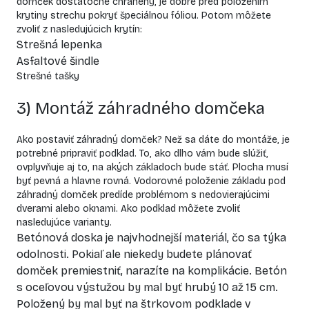
domček dostatočne chránený, je dobré pred položením
krytiny strechu pokryť špeciálnou fóliou. Potom môžete
zvoliť z nasledujúcich krytín:
Strešná lepenka
Asfaltové šindle
Strešné tašky
3) Montáž záhradného domčeka
Ako postaviť
záhradný domček
? Než sa dáte do montáže, je
potrebné pripraviť podklad. To, ako dlho vám bude slúžiť,
ovplyvňuje aj to, na akých základoch bude stáť. Plocha musí
byť pevná a hlavne rovná. Vodorovné položenie základu pod
záhradný domček predíde problémom s nedovierajúcimi
dverami alebo oknami. Ako podklad môžete zvoliť
nasledujúce varianty.
Betónová doska je najvhodnejší materiál, čo sa týka
odolnosti. Pokiaľ ale niekedy budete plánovať
domček premiestniť, narazíte na komplikácie. Betón
s oceľovou výstužou by mal byť hrubý 10 až 15 cm.
Položený by mal byť na štrkovom podklade v