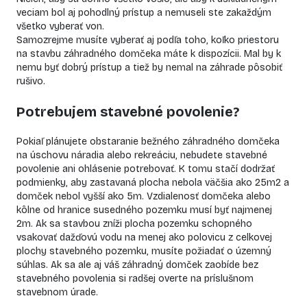
veciam bol aj pohodlný prístup a nemuseli ste zakaždým
všetko vyberať von.
Samozrejme musíte vyberať aj podľa toho, koľko priestoru
na stavbu
záhradného domčeka
máte k dispozícii. Mal by k
nemu byť dobrý prístup a tiež by nemal na záhrade pôsobiť
rušivo.
Potrebujem stavebné povolenie?
Pokiaľ plánujete obstaranie bežného
záhradného domčeka
na úschovu náradia alebo rekreáciu, nebudete stavebné
povolenie ani ohlásenie potrebovať. K tomu stačí dodržať
podmienky, aby zastavaná plocha nebola väčšia ako 25m2 a
domček nebol vyšší ako 5m. Vzdialenosť domčeka alebo
kôlne od hranice susedného pozemku musí byť najmenej
2m. Ak sa stavbou zníži plocha pozemku schopného
vsakovať dažďovú vodu na menej ako polovicu z celkovej
plochy stavebného pozemku, musíte požiadať o územný
súhlas. Ak sa ale aj váš
záhradný domček
zaobíde bez
stavebného povolenia si radšej overte na príslušnom
stavebnom úrade.