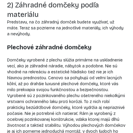
2) Záhradné domčeky podľa
materiálu
Predstavu, na čo záhradný domček budete využívať, už
máte. Teraz sa pozrieme na jednotlivé materiály, ich výhody
a nevýhody.
Plechové
záhradné domčeky
Domčeky vyrobené z plechu slúžia primárne na uskladnenie
vecí, ako je záhradné náradie, nábytok a podobne. Nie sú
vhodné na rekreáciu a estetické hľadisko tiež nie je ich
hlavnou prednosťou. Cenovo sa pohybujú od veľmi lacných
kôlní, až po drahšie luxusné plechové domčeky, ktoré vás
milo prekvapia svojou funkčnosťou a bezpečnosťou.
Vyrobené sú z pozinkovaného plechu ošetreného niekoľkými
vrstvami ochranného laku proti korózii. To z nich robí
prakticky bezúdržbové domčeky, ktoré vydržia aj nepriaznivé
počasie. Nie je potrebné ich natierať. Rám je vyrobený z
oceľovej pozinkovanej konštrukcie, vďaka ktorej majú dlhú
životnosť a taktiež stabilitu. Výhodou plechových domčekov
je aj ich pomerne jednoduchá montáž, v dvoch ľuďoch ho