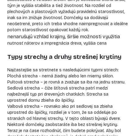
tým je vyššia stabilita a tiež životnosť. Na rozdiel od
plechových a plastových vyžadujú pravidelnú starostlivosť,
inak sa im znižuje životnosť. Domčeky sa dodávajú
neošetrené, preto ich treba vhodne naimpregnovať a ideálne
potom starostlivosť opakovať každý rok.
nenarušujú vzhľad krajiny, širšie možnosti využitia
nutnosť náterov a impregnácia dreva, vyššia cena
Typy strechy a druhy strešnej krytiny
Najčastejšie sa stretnete s nasledujúcimi typmi striech:
Plochá strecha - nemá žiadny alebo len mierny sklon.
Pultová strecha – je rovná a zvažuje sa iba na jednu stranu.
Sedlová strecha – čiže štítová strecha patrí medzi
najbežnejší typ pri drevených chatkách. Strecha sa
uprostred domu zbieha do špičky.
Valbová strecha – rovnako ako pri sedlovej sa zbieha
uprostred do špičky, rozdiel je v tom, že sa oddeľuje po
stranách od hlavnej strechy. V tejto oblasti bývajú dvere.
Niektoré domčeky zaobstaráte iba bez strešnej krytiny.
Teraz je na čase rozhodnúť, čím budete pokrývať. Aby bol