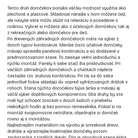
Tento druh domčekov ponúka väčšiu možnosť využitia ako
plechové a plastové. Skladovať náradie v ňom môžete tiež,
ale navyše ešte môžu slúžiť na relaxáciu a posedenie s
rodinou. Vybrať si môžete ako z účelových domčekov, tak aj
z rekreačných alebo domčekov pre deti.
Pri
drevených záhradných domčekoch
máte na výber z
dvoch typov konštrukcie. Menšie čisto účelové domčeky
mávajú spravidla panelovú konštrukciu a sú dodávané v
predmontovanom stave. To zaisťuje veľmi jednoduchú a
rýchlu
montáž
. Panely k sebe stačí iba priskrutkovať. Pri
väčších záhradných domčekoch a chatkách nájdete
častejšie tzv. zrubovú konštrukciu. Pri tej sa do seba
jednotlivé fošne skladajú do vopred vyfrézovaných drážok v
rohoch. Stena týchto domčekov býva širšia a mávajú aj
väčší výber doplnkových komponentov. Oba druhy by ste
mali byť schopní zostaviť v dvoch ľuďoch v priebehu
niekoľkých hodín aj bez pomoci remeselníka. Pokiaľ si na
montáž svojpomocne netrúfate, objednajte si domček
rovno aj
s montážou.
Najbežnejším materiálom na výrobu je smrekové drevo,
drahšie a výraznejšie kvalitnejšie domčeky potom
zaobstaráte z tvrdších drevín. Čím je obvodová stena širšia,