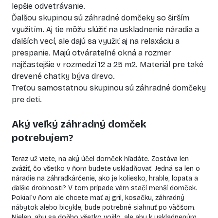
lepšie odvetrávanie.
Ďalšou skupinou sú záhradné domčeky so širším
využitím. Aj tie môžu slúžiť na uskladnenie náradia a
ďalších vecí, ale dajú sa využiť aj na relaxáciu a
prespanie. Majú otvárateľné okná a rozmer
najčastejšie v rozmedzí 12 a 25 m2. Materiál pre také
drevené chatky
býva drevo.
Treťou samostatnou skupinou sú záhradné domčeky
pre deti.
Aký veľký záhradný domček
potrebujem?
Teraz už viete, na aký účel domček hľadáte. Zostáva len
zvážiť, čo všetko v ňom budete uskladňovať. Jedná sa len o
náradie na záhradkárčenie, ako je koliesko, hrable, lopata a
ďalšie drobnosti? V tom prípade vám stačí menší domček.
Pokiaľ v ňom ale chcete mať aj gril, kosačku,
záhradný
nábytok
alebo bicykle, bude potrebné siahnuť po väčšom.
Nielen, aby sa doňho všetko vošlo, ale aby k uskladneným