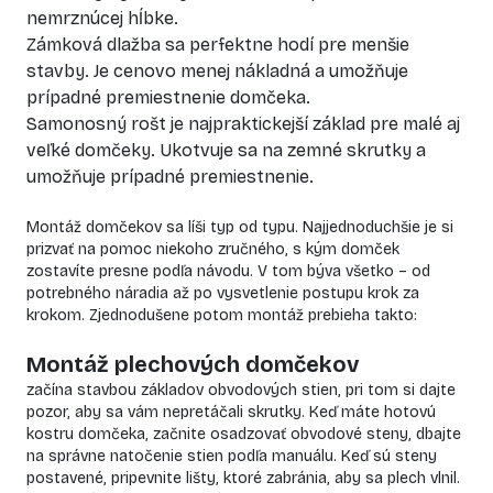
nemrznúcej hĺbke.
Zámková dlažba sa perfektne hodí pre menšie
stavby. Je cenovo menej nákladná a umožňuje
prípadné premiestnenie domčeka.
Samonosný rošt je najpraktickejší základ pre malé aj
veľké domčeky. Ukotvuje sa na zemné skrutky a
umožňuje prípadné premiestnenie.
Montáž domčekov sa líši typ od typu. Najjednoduchšie je si
prizvať na pomoc niekoho zručného, s kým domček
zostavíte presne podľa návodu. V tom býva všetko – od
potrebného náradia až po vysvetlenie postupu krok za
krokom. Zjednodušene potom montáž prebieha takto:
Montáž plechových domčekov
začína stavbou základov obvodových stien, pri tom si dajte
pozor, aby sa vám nepretáčali skrutky. Keď máte hotovú
kostru domčeka, začnite osadzovať obvodové steny, dbajte
na správne natočenie stien podľa manuálu. Keď sú steny
postavené, pripevnite lišty, ktoré zabránia, aby sa plech vlnil.