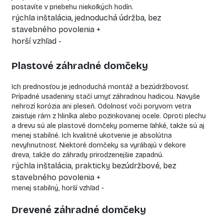
postavíte v priebehu niekoľkých hodín.
rýchla inštalácia, jednoduchá údržba, bez
stavebného povolenia +
horší vzhľad -
Plastové záhradné domčeky
Ich prednosťou je jednoduchá montáž a bezúdržbovosť.
Prípadné usadeniny stačí umyť záhradnou hadicou. Navyše
nehrozí korózia ani pleseň. Odolnosť voči poryvom vetra
zaisťuje rám z hliníka alebo pozinkovanej ocele. Oproti plechu
a drevu sú ale plastové domčeky pomerne ľahké, takže sú aj
menej stabilné. Ich kvalitné ukotvenie je absolútna
nevyhnutnosť. Niektoré domčeky sa vyrábajú v dekore
dreva, takže do záhrady prirodzenejšie zapadnú.
rýchla inštalácia, prakticky bezúdržbové, bez
stavebného povolenia +
menej stabilný, horší vzhľad -
Drevené záhradné domčeky