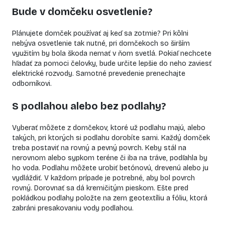
Bude v domčeku osvetlenie?
Plánujete domček používať aj keď sa zotmie? Pri kôlni
nebýva osvetlenie tak nutné, pri domčekoch so širším
využitím by bola škoda nemať v ňom svetlá. Pokiaľ nechcete
hľadať za pomoci čelovky, bude určite lepšie do neho zaviesť
elektrické rozvody. Samotné prevedenie prenechajte
odborníkovi.
S podlahou alebo bez podlahy?
Vyberať môžete z domčekov, ktoré už podlahu majú, alebo
takých, pri ktorých si podlahu dorobíte sami. Každý domček
treba postaviť na rovný a pevný povrch. Keby stál na
nerovnom alebo sypkom teréne či iba na tráve, podľahla by
ho voda. Podlahu môžete urobiť betónovú, drevenú alebo ju
vydláždiť. V každom prípade je potrebné, aby bol povrch
rovný. Dorovnať sa dá kremičitým pieskom. Ešte pred
pokládkou podlahy položte na zem geotextíliu a fóliu, ktorá
zabráni presakovaniu vody podlahou.