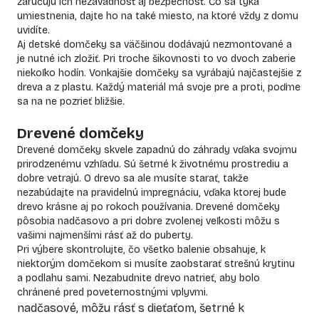
zaručujú ich nezávadnosť aj bezpečnosť. Čo sa týka
umiestnenia, dajte ho na také miesto, na ktoré vždy z domu
uvidíte.
Aj detské domčeky sa väčšinou dodávajú nezmontované a
je nutné ich zložiť. Pri troche šikovnosti to vo dvoch zaberie
niekoľko hodín. Vonkajšie domčeky sa vyrábajú najčastejšie z
dreva a z plastu. Každý materiál má svoje pre a proti, poďme
sa na ne pozrieť bližšie.
Drevené domčeky
Drevené domčeky
skvele zapadnú do záhrady vďaka svojmu
prirodzenému vzhľadu. Sú šetrné k životnému prostrediu a
dobre vetrajú. O drevo sa ale musíte starať, takže
nezabúdajte na pravidelnú impregnáciu, vďaka ktorej bude
drevo krásne aj po rokoch používania. Drevené domčeky
pôsobia nadčasovo a pri dobre zvolenej veľkosti môžu s
vašimi najmenšími rásť až do puberty.
Pri výbere skontrolujte, čo všetko balenie obsahuje, k
niektorým domčekom si musíte zaobstarať strešnú krytinu
a podlahu sami. Nezabudnite drevo natrieť, aby bolo
chránené pred poveternostnými vplyvmi.
nadčasové, môžu rásť s dieťaťom, šetrné k