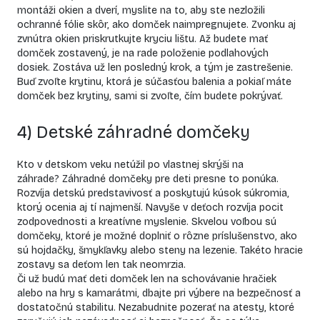
montáži okien a dverí, myslite na to, aby ste nezložili
ochranné fólie skôr, ako domček naimpregnujete. Zvonku aj
zvnútra okien priskrutkujte kryciu lištu. Až budete mať
domček zostavený, je na rade položenie podlahových
dosiek. Zostáva už len posledný krok, a tým je zastrešenie.
Buď zvoľte krytinu, ktorá je súčasťou balenia a pokiaľ máte
domček bez krytiny, sami si zvoľte, čím budete pokrývať.
4) Detské záhradné domčeky
Kto v detskom veku netúžil po vlastnej skrýši na
záhrade? Záhradné domčeky pre deti presne to ponúka.
Rozvíja detskú predstavivosť a poskytujú kúsok súkromia,
ktorý ocenia aj tí najmenší. Navyše v deťoch rozvíja pocit
zodpovednosti a kreatívne myslenie. Skvelou voľbou sú
domčeky, ktoré je možné doplniť o rôzne príslušenstvo, ako
sú hojdačky, šmykľavky alebo steny na lezenie. Takéto hracie
zostavy sa deťom len tak neomrzia.
Či už budú mať deti domček len na schovávanie hračiek
alebo na hry s kamarátmi, dbajte pri výbere na bezpečnosť a
dostatočnú stabilitu. Nezabudnite pozerať na atesty, ktoré