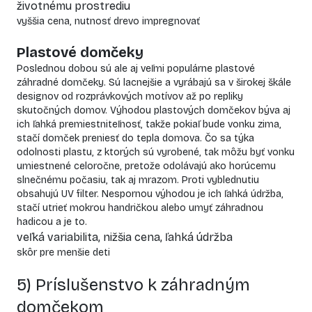
životnému prostrediu
vyššia cena, nutnosť drevo
impregnovať
Plastové domčeky
Poslednou dobou sú ale aj veľmi populárne plastové
záhradné domčeky. Sú lacnejšie a vyrábajú sa v širokej škále
designov od rozprávkových motívov až po repliky
skutočných domov. Výhodou plastových domčekov býva aj
ich ľahká premiestniteľnosť, takže pokiaľ bude vonku zima,
stačí domček preniesť do tepla domova. Čo sa týka
odolnosti plastu, z ktorých sú vyrobené, tak môžu byť vonku
umiestnené celoročne, pretože odolávajú ako horúcemu
slnečnému počasiu, tak aj mrazom. Proti vyblednutiu
obsahujú UV filter. Nespornou výhodou je ich ľahká údržba,
stačí utrieť mokrou handričkou alebo umyť záhradnou
hadicou a je to.
veľká variabilita, nižšia cena, ľahká údržba
skôr pre menšie deti
5) Príslušenstvo k záhradným
domčekom