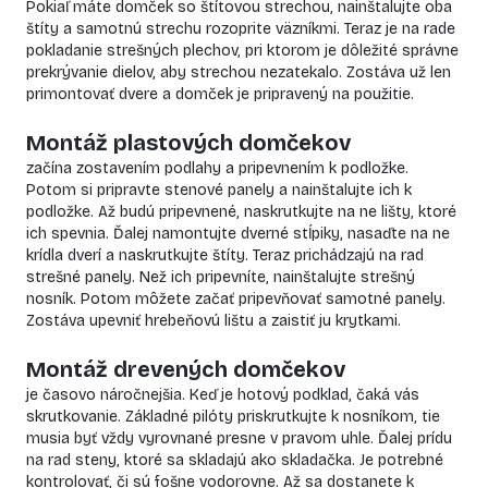
Pokiaľ máte domček so štítovou strechou, nainštalujte oba
štíty a samotnú strechu rozoprite väzníkmi. Teraz je na rade
pokladanie strešných plechov, pri ktorom je dôležité správne
prekrývanie dielov, aby strechou nezatekalo. Zostáva už len
primontovať dvere a domček je pripravený na použitie.
Montáž plastových domčekov
začína zostavením podlahy a pripevnením k podložke.
Potom si pripravte stenové panely a nainštalujte ich k
podložke. Až budú pripevnené, naskrutkujte na ne lišty, ktoré
ich spevnia. Ďalej namontujte dverné stĺpiky, nasaďte na ne
krídla dverí a naskrutkujte štíty. Teraz prichádzajú na rad
strešné panely. Než ich pripevníte, nainštalujte strešný
nosník. Potom môžete začať pripevňovať samotné panely.
Zostáva upevniť hrebeňovú lištu a zaistiť ju krytkami.
Montáž drevených domčekov
je časovo náročnejšia. Keď je hotový podklad, čaká vás
skrutkovanie. Základné pilóty priskrutkujte k nosníkom, tie
musia byť vždy vyrovnané presne v pravom uhle. Ďalej prídu
na rad steny, ktoré sa skladajú ako skladačka. Je potrebné
kontrolovať, či sú fošne vodorovne. Až sa dostanete k